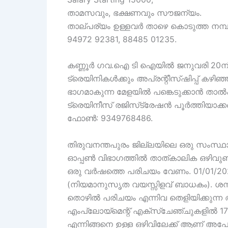
താമസവും, ഭക്ഷണവും സൗജന്യം.
താല്പര്യം ഉള്ളവർ താഴെ കൊടുത്ത നമ്
94972 92381, 88485 01235.
കണ്ണൂർ ഗവ.ഐ ടി ഐയിൽ ജനുവരി 20ന്
ട്രെയിനികൾക്കും അപ്രന്റീസ്ഷിപ്പ് കഴിഞ
ഭാഗമാകുന്ന മേളയിൽ പങ്കെടുക്കാൻ താൽ
ട്രെയിനീസ് രജിസ്‌ട്രേഷൻ പൂർത്തിയാക്കണ
ഫോൺ: 9349768486.
തിരുവനന്തപുരം ജില്ലയിലെ ഒരു സംസ്ഥാ
ഓപ്പൺ വിഭാഗത്തിൽ താത്കാലിക ഒഴിവുണ്ട
ഒരു വർഷത്തെ പരിചയം വേണം. 01/01/202
(നിയമാനുസൃത വയസ്സിളവ് ബാധകം). ശമ്
തൊഴിൽ പരിചയം എന്നിവ തെളിയിക്കുന്
എംപ്ലോയ്‌മെന്റ് എക്‌സ്‌ചേഞ്ചുകളിൽ 17
എന്നിങ്ങനെ ഉള്ള ഒഴിവിലേക്ക് ആണ് അപേക