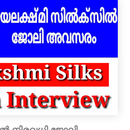
ിൽ നിരവധി ജോലി