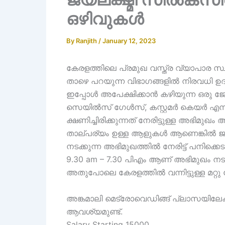
ഒഴിവുകൾ
By
Ranjith
/
January 12, 2023
കേരളത്തിലെ പ്രമുഖ വസ്ത്ര വ്യാപാര സ
താഴെ പറയുന്ന വിഭാഗങ്ങളിൽ നിരവധി ഉ
ഇപ്പോൾ അപേക്ഷിക്കാൻ കഴിയുന്ന ഒരു ജോ
സെയിൽസ് ഗേൾസ്, കസ്റ്റമർ കെയർ എന്
ക്ഷണിച്ചിരിക്കുന്നത് നേരിട്ടുള്ള അഭിമു
താല്പര്യം ഉള്ള ആളുകൾ ആണെങ്കിൽ ജയ
നടക്കുന്ന അഭിമുഖത്തിൽ നേരിട്ട് പനിക്
9.30 am – 7.30 പിഎം ആണ് അഭിമുഖം നടക്
അതുപോലെ കേരളത്തിൽ വന്നിട്ടുള്ള മറ്
അങ്കമാലി മെട്രോവെഡിങ്ങ് പ്ലാസയില
ആവശ്യമുണ്ട്.
Salary Starting 15000,