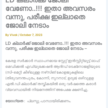
വേണോ..!!! ഇതാ അവസരം
വന്നു, പരീക്ഷ ഇല്ലാതെ
ജോലി നേടാം
By
Vivek
/
October 7, 2023
LD ക്ലാർക്ക് ജോലി വേണോ..!!! ഇതാ അവസരം
വന്നു, പരീക്ഷ ഇല്ലാതെ ജോലി നേടാം –
കേരള സർക്കാർ സ്ഥാപനമായ സ്റ്റേറ്റ് ഇൻസ്റ്റിറ്റ്യൂട്ട് ഓഫ്
മെഡിക്കൽ എഡ്യുക്കേഷൻ ആൻഡ് ടെക്‌നോജളിയുടെ
(സി-മെറ്റ്) കീഴിലുള്ള നഴ്‌സിങ് കോളജുകളിലെ
(തിരുവനന്തപുരം, കോന്നി, നൂറനാട്, ഉദുമ) ഒഴിവുളള
എൽ.ഡി ക്ലാർക്ക് തസ്തികയിൽ ഒരു വർഷത്തെ കരാർ
വ്യവസ്ഥയിൽ നിയമനത്തിന് അപേക്ഷ ക്ഷണിച്ചു.
യോഗ്യത
: പ്ലസ്ടു പാസായിരിക്കണം.