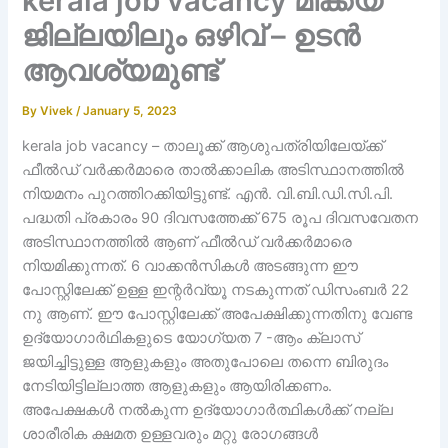
kerala job vacancy മിക്ക്യ
ജില്ലയിലും ഒഴിവ് – ഉടൻ
ആവശ്യമുണ്ട്
By
Vivek
/
January 5, 2023
kerala job vacancy – താലൂക്ക് ആശുപത്രിയിലേയ്ക്ക്
ഫീൽഡ് വർക്കർമാരെ താൽക്കാലിക അടിസ്ഥാനത്തിൽ
നിയമനം പുറത്തിറക്കിയിട്ടുണ്ട്. എൻ. വി.ബി.ഡി.സി.പി.
പദ്ധതി പ്രകാരം 90 ദിവസത്തേക്ക് 675 രൂപ ദിവസവേതന
അടിസ്ഥാനത്തിൽ ആണ് ഫീൽഡ് വർക്കർമാരെ
നിയമിക്കുന്നത്. 6 വാക്കൻസികൾ അടങ്ങുന്ന ഈ
പോസ്റ്റിലേക്ക് ഉള്ള ഇന്റർവ്യൂ നടകുന്നത് ഡിസംബർ 22
നു ആണ്. ഈ പോസ്റ്റിലേക്ക് അപേക്ഷിക്കുന്നതിനു വേണ്ട
ഉദ്യോഗാർഥികളുടെ യോഗ്യത 7 -ആം ക്ലാസ്
ജയിച്ചിട്ടുള്ള ആളുകളും അതുപോലെ തന്നെ ബിരുദം
നേടിയിട്ടില്ലാത്ത ആളുകളും ആയിരിക്കണം.
അപേക്ഷകൾ നൽകുന്ന ഉദ്യോഗാർത്ഥികൾക്ക് നല്ല
ശാരീരിക ക്ഷമത ഉള്ളവരും മറ്റു രോഗങ്ങൾ