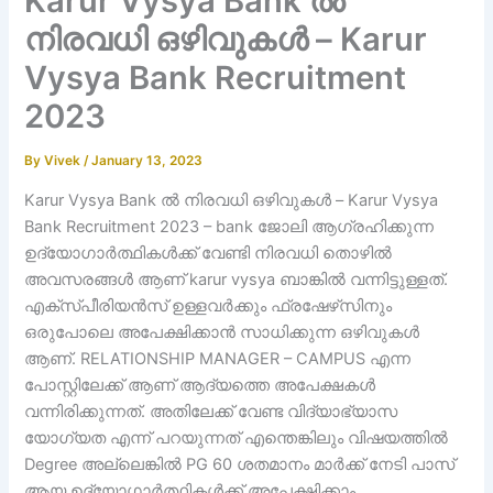
Karur Vysya Bank ൽ
നിരവധി ഒഴിവുകൾ – Karur
Vysya Bank Recruitment
2023
By
Vivek
/
January 13, 2023
Karur Vysya Bank ൽ നിരവധി ഒഴിവുകൾ – Karur Vysya
Bank Recruitment 2023 – bank ജോലി ആഗ്രഹിക്കുന്ന
ഉദ്യോഗാർത്ഥികൾക്ക് വേണ്ടി നിരവധി തൊഴിൽ
അവസരങ്ങൾ ആണ് karur vysya ബാങ്കിൽ വന്നിട്ടുള്ളത്.
എക്സ്പീരിയൻസ് ഉള്ളവർക്കും ഫ്രഷേഴ്‌സിനും
ഒരുപോലെ അപേക്ഷിക്കാൻ സാധിക്കുന്ന ഒഴിവുകൾ
ആണ്. RELATIONSHIP MANAGER – CAMPUS എന്ന
പോസ്റ്റിലേക്ക് ആണ് ആദ്യത്തെ അപേക്ഷകൾ
വന്നിരിക്കുന്നത്. അതിലേക്ക് വേണ്ട വിദ്യാഭ്യാസ
യോഗ്യത എന്ന് പറയുന്നത് എന്തെങ്കിലും വിഷയത്തിൽ
Degree അല്ലെങ്കിൽ PG 60 ശതമാനം മാർക്ക് നേടി പാസ്
ആയ ഉദ്യോഗാർത്ഥികൾക്ക് അപേക്ഷിക്കാം.