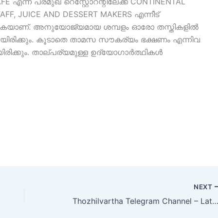
E എന്ന പ്രമുഖ റെസ്റ്റോറന്റിലേക്ക് CONTINENTAL
AFF, JUICE AND DESSERT MAKERS എന്നീട്
് നടക്കുകയാണ്. അനുയോജ്യമായ ശമ്പളം ഓരോ തസ്തികളിൽ
നതായിരിക്കും. കൂടാതെ താമസ സൗകര്യം ഭക്ഷണം എന്നിവ
യിരിക്കും. താല്പര്യമുള്ള ഉദ്യോഗാർത്ഥികൾ
NEXT
Thozhilvartha Telegram Channel – Latest Job Vacancy U