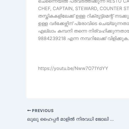
ചെന്നൈയിൽ പ്രവർത്തിക്കുന്ന RESTO CAF
CHEF, CAPTAIN, STEWARD, COUNTER ST
തസ്തികകളിലേക്ക് ഉള്ള റിക്രൂട്ട്മെന്റ
ഉള്ള വർക്കേഴ്സിന് പ്രോവിടെ ചെയ്യുന്
എല്ലാം കമ്പനി തന്നെ നിര്വഹിക്കുന്നതാ
9884239218 എന്ന നമ്പറിലേക്ക് വിളിക്കുക.
https://youtu.be/Nww7O71YdYY
PREVIOUS
ലുലു ഹൈപ്പർ മാളിൽ നിരവധി ജോലി ഒഴിവുകൾ