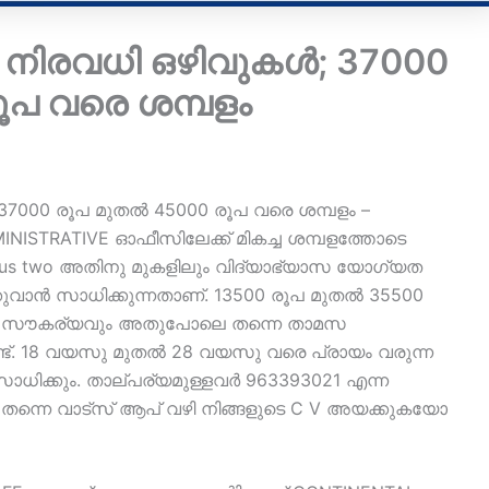
ും നിരവധി ഒഴിവുകൾ; 37000
ൂപ വരെ ശമ്പളം
; 37000 രൂപ മുതൽ 45000 രൂപ വരെ ശമ്പളം –
STRATIVE ഓഫീസിലേക്ക് മികച്ച ശമ്പളത്തോടെ
lus two അതിനു മുകളിലും വിദ്യാഭ്യാസ യോഗ്യത
കുവാൻ സാധിക്കുന്നതാണ്. 13500 രൂപ മുതൽ 35500
ഷണ സൗകര്യവും അതുപോലെ തന്നെ താമസ
്ട്. 18 വയസു മുതൽ 28 വയസു വരെ പ്രായം വരുന്ന
സാധിക്കും. താല്പര്യമുള്ളവർ 963393021 എന്ന
 തന്നെ വാട്സ് ആപ് വഴി നിങ്ങളുടെ C V അയക്കുകയോ