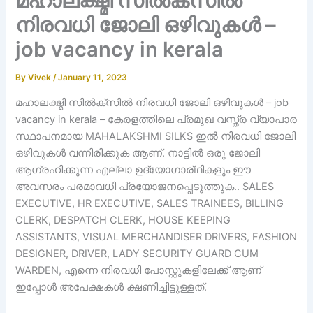
മഹാലക്ഷ്മി സിൽക്സിൽ
നിരവധി ജോലി ഒഴിവുകൾ –
job vacancy in kerala
By
Vivek
/
January 11, 2023
മഹാലക്ഷ്മി സിൽക്സിൽ നിരവധി ജോലി ഒഴിവുകൾ – job
vacancy in kerala – കേരളത്തിലെ പ്രമുഖ വസ്ത്ര വ്യാപാര
സ്ഥാപനമായ MAHALAKSHMI SILKS ഇൽ നിരവധി ജോലി
ഒഴിവുകൾ വന്നിരിക്കുക ആണ്. നാട്ടിൽ ഒരു ജോലി
ആഗ്രഹിക്കുന്ന എല്ലാ ഉദ്യോഗാര്ഥികളും ഈ
അവസരം പരമാവധി പ്രയോജനപ്പെടുത്തുക.. SALES
EXECUTIVE, HR EXECUTIVE, SALES TRAINEES, BILLING
CLERK, DESPATCH CLERK, HOUSE KEEPING
ASSISTANTS, VISUAL MERCHANDISER DRIVERS, FASHION
DESIGNER, DRIVER, LADY SECURITY GUARD CUM
WARDEN, എന്നെ നിരവധി പോസ്റ്റുകളിലേക്ക് ആണ്
ഇപ്പോൾ അപേക്ഷകൾ ക്ഷണിച്ചിട്ടുള്ളത്.