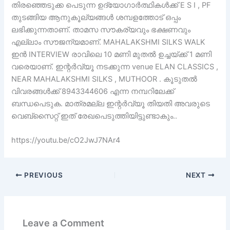
തിരഞ്ഞെടുക്ക പെടുന്ന ഉദ്യോഗാർത്ഥികൾക്ക് E S I , PF
തുടങ്ങിയ ആനുകൂല്യങ്ങൾ ശമ്പളത്തോട് ഒപ്പം
ലഭിക്കുന്നതാണ്. താമസ സൗകര്യവും ഭക്ഷണവും
എല്ലാം സൗജന്യമാണ്. MAHALAKSHMI SILKS WALK
ഇൻ INTERVIEW രാവിലെ 10 മണി മുതൽ ഉച്ചയ്ക്ക് 1 മണി
വരെയാണ്. ഇന്റർവ്യൂ നടക്കുന്ന venue ELAN CLASSICS ,
NEAR MAHALAKSHMI SILKS , MUTHOOR . കൂടുതൽ
വിവരങ്ങൾക്ക് 8943344606 എന്ന നമ്പറിലേക്ക്
ബന്ധപെടുക. മാത്രമല്ല ഇന്റർവ്യൂ തിയതി അവരുടെ
വെബ്സൈറ്റ് ഇത് രേഖപെടുത്തിയിട്ടുണ്ടാകും..
https://youtu.be/cO2JwJ7NAr4
PREVIOUS
NEXT
Leave a Comment