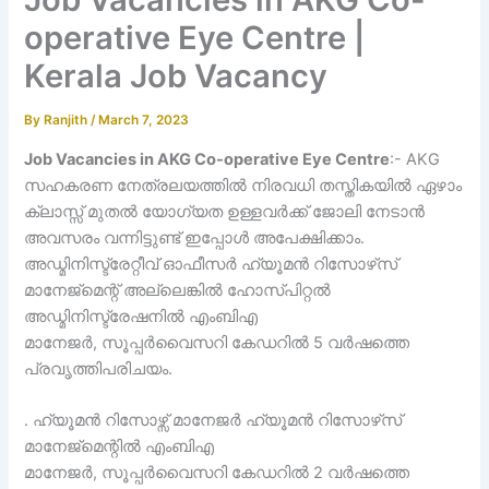
operative Eye Centre |
Kerala Job Vacancy
By
Ranjith
/
March 7, 2023
Job Vacancies in AKG Co-operative Eye Centre
:- AKG
സഹകരണ നേത്രലയത്തിൽ നിരവധി തസ്തികയിൽ ഏഴാം
ക്ലാസ്സ്‌ മുതൽ യോഗ്യത ഉള്ളവർക്ക് ജോലി നേടാൻ
അവസരം വന്നിട്ടുണ്ട് ഇപ്പോൾ അപേക്ഷിക്കാം.
അഡ്മിനിസ്ട്രേറ്റീവ് ഓഫീസർ ഹ്യൂമൻ റിസോഴ്‌സ്
മാനേജ്‌മെന്റ് അല്ലെങ്കിൽ ഹോസ്പിറ്റൽ
അഡ്മിനിസ്ട്രേഷനിൽ എംബിഎ
മാനേജർ, സൂപ്പർവൈസറി കേഡറിൽ 5 വർഷത്തെ
പ്രവൃത്തിപരിചയം.
. ഹ്യൂമൻ റിസോഴ്സ് മാനേജർ ഹ്യൂമൻ റിസോഴ്‌സ്
മാനേജ്‌മെന്റിൽ എംബിഎ
മാനേജർ, സൂപ്പർവൈസറി കേഡറിൽ 2 വർഷത്തെ