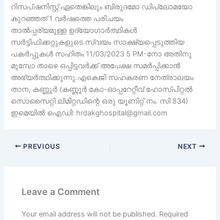
റിസപ്ഷനിസ്റ്റ് ഏതെങ്കിലും ബിരുദമോ ഡിപ്ലോമയോ
കുറഞ്ഞത് 1 വർഷത്തെ പരിചയം
താൽപ്പര്യമുള്ള ഉദ്യോഗാർത്ഥികൾ
സർട്ടിഫിക്കറ്റുകളുടെ സ്വയം സാക്ഷ്യപ്പെടുത്തിയ
പകർപ്പുകൾ സഹിതം 11/03/2023 5 PM-നോ അതിനു
മുമ്പോ താഴെ ഒപ്പിട്ടവർക്ക് അപേക്ഷ സമർപ്പിക്കാൻ
അഭ്യർത്ഥിക്കുന്നു.എകെജി സഹകരണ നേത്രാലയം
താന, കണ്ണൂർ (കണ്ണൂർ കോ-ഓപ്പറേറ്റീവ് ഹോസ്പിറ്റൽ
സൊസൈറ്റി ലിമിറ്റഡിന്റെ ഒരു യൂണിറ്റ് നം. സി 834)
ഇമെയിൽ ഐഡി: hrdakghospital@gmail.com
PREVIOUS
NEXT
Leave a Comment
Your email address will not be published.
Required