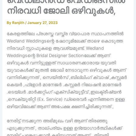
നിരവധി ജോലി ഒഴിവുകൾ,
By
Ranjith
/
January 27, 2023
കേരളത്തിലേ പ്രശസ്ത വസ്ത്ര വ്യാപാര സ്ഥാപനത്തിൽ
Wedland Weddingsന്റെ ഷോറൂമിലേക്ക് താഴെ കൊടുത്ത
നിരവധി സ്റ്റാഫുകളെ ആവശ്യമുണ്ട്. Wedland
Weddingsന്റെ Bridal Designer Sectionലേക്ക് ആണ്
ഒഴിവുകൾ വന്നിട്ടുള്ളത് സാധാരണക്കാരായ യുവതി
യുവാകൾക്ക് മുതൽ ജോലി നേടാവുന്ന ഒഴിവുകൾ ആണ്
വന്നിരിക്കുന്നത് , സെയിൽസ് ,ബില്ലിംഗ് ക്വാഷ് ,കസ്റ്റമർ
കെയർ ,ഫ്ളോർ മാനേജർ .കസ്റ്റമർ റിലേഷൻ മാനേജർ
.ടെയ്ലർ .മാർക്കറ്റിംഗ് എക്സിക്യൂട്ടീവ് ,ഇലക്ട്രീഷ്യൻ
,സെക്യൂരിറ്റി (Ex. Service) ഡ്രൈവർ എന്നിങ്ങനെ ഉള്ള
ഒഴിയവിലേക്ക് ആണ് അപേക്ഷ ക്ഷണിച്ചിരിക്കുന്നത് ,
നേരിട്ട് നടക്കുന്ന അഭിമുഖം വഴി ആണ് തിരഞ്ഞു
എടുക്കുന്നത് , താല്പര്യം ഉള്ള ഉദ്യോഗാർത്ഥികൾക്ക്
നേരിട്ട് പങ്കെടുക്കാൻ കഴിയുന്നത് ആണ് , തിയതി