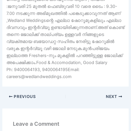
:ജനുവരി 25 മുതൽ ഫെബ്രുവരി 10 വരെ ടൈം : 9.30-
7.00 നടക്കുന്ന അഭിമുഖത്തിൽ പങ്കെടുക്കാവുന്നത് ആണ്
,Wedland Weddingsന്റെ എല്ലാ ഷോറൂമുകളിലും എല്ലാ
ദിവസവും ഇന്റർവ്യൂ ഉണ്ടായിരിക്കുന്നതാണ്.അത് കൊണ്ട്
തന്നെ ജോലിക്ക് താല്പര്യം ഉള്ളവർ നിങ്ങളുടെ
വ്യക്തമായ ബയോഡറ്റ സഹിതം നേരിട്ടു ഷോറൂമിൽ
വരുക ഇന്റർവ്യൂ വഴി ജോലി നേടുക.മുൻപരിജയം
ഇല്ലാത്ത Freshers-നും മുകളിൽ പറഞ്ഞിട്ടുള്ള ജോലിക്ക്
അപേക്ഷിക്കാം.Food & Accomodation, Good Salary
Ph: 9400064193, 9400064195Email:
careers@wedlandweddings.com
PREVIOUS
NEXT
Leave a Comment