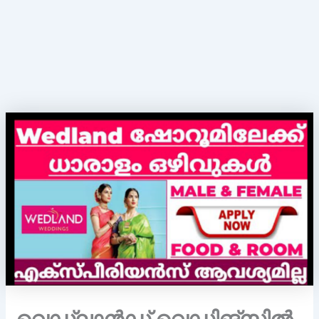
വെഡ്ലാൻഡ് വെഡിങ്സിൽ