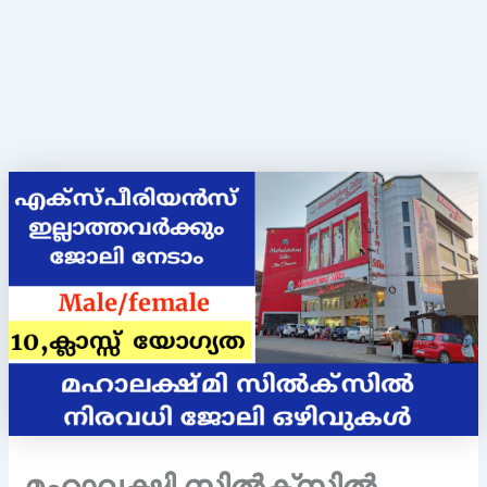
മഹാലക്ഷ്മി സിൽക്സിൽ