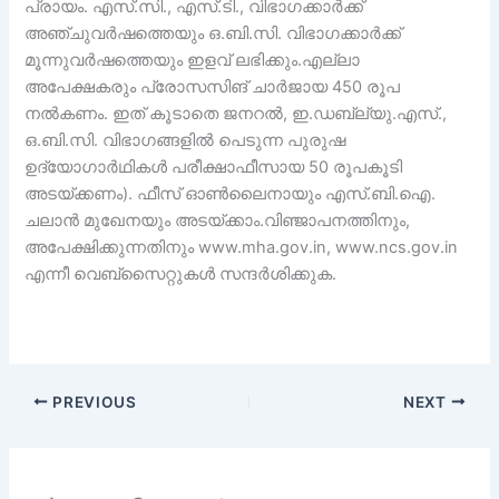
പ്രായം. എസ്.സി., എസ്.ടി., വിഭാഗക്കാർക്ക്
അഞ്ചുവർഷത്തെയും ഒ.ബി.സി. വിഭാഗക്കാർക്ക്
മൂന്നുവർഷത്തെയും ഇളവ് ലഭിക്കും.എല്ലാ
അപേക്ഷകരും പ്രോസസിങ് ചാർജായ 450 രൂപ
നൽകണം. ഇത് കൂടാതെ ജനറൽ, ഇ.ഡബ്ല്യു.എസ്.,
ഒ.ബി.സി. വിഭാഗങ്ങളിൽ പെടുന്ന പുരുഷ
ഉദ്യോഗാർഥികൾ പരീക്ഷാഫീസായ 50 രൂപകൂടി
അടയ്ക്കണം). ഫീസ് ഓൺലൈനായും എസ്.ബി.ഐ.
ചലാൻ മുഖേനയും അടയ്ക്കാം.വിഞ്ജാപനത്തിനും,
അപേക്ഷിക്കുന്നതിനും www.mha.gov.in, www.ncs.gov.in
എന്നീ വെബ്‌സൈറ്റുകൾ സന്ദർശിക്കുക.
PREVIOUS
NEXT