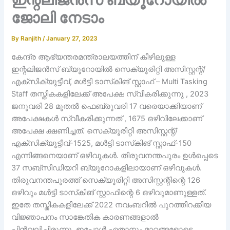
ജോലി നേടാം
By
Ranjith
/
January 27, 2023
കേന്ദ്ര ആഭ്യന്തരമന്ത്രാലയത്തിന് കീഴിലുള്ള
ഇന്റലിജൻസ് ബ്യൂറോയിൽ സെക്യൂരിറ്റി അസിസ്റ്റന്റ്/
എക്സിക്യുട്ടീവ്, മൾട്ടി ടാസ്‌കിങ് സ്റ്റാഫ് – Multi Tasking
Staff തസ്തികകളിലേക്ക് അപേക്ഷ സ്വീകരിക്കുന്നു , 2023
ജനുവരി 28 മുതൽ ഫെബ്രുവരി 17 വരെയാക്കിയാണ്
അപേക്ഷകൾ സ്വീകരിക്കുന്നത് , 1675 ഒഴിവിലേക്കാണ്
അപേക്ഷ ക്ഷണിച്ചത്. സെക്യൂരിറ്റി അസിസ്റ്റന്റ്/
എക്സിക്യൂട്ടീവ്-1525, മൾട്ടി ടാസ്‌കിങ് സ്റ്റാഫ്-150
എന്നിങ്ങനെയാണ് ഒഴിവുകൾ. തിരുവനന്തപുരം ഉൾപ്പെടെ
37 സബ്‌സിഡിയറി ബ്യൂറോകളിലായാണ് ഒഴിവുകൾ.
തിരുവനന്തപുരത്ത് സെക്യൂരിറ്റി അസിസ്റ്റന്റിന്റെ 126
ഒഴിവും മൾട്ടി ടാസ്‌കിങ് സ്റ്റാഫിന്റെ 6 ഒഴിവുമാണുള്ളത്.
ഇതേ തസ്തികകളിലേക്ക് 2022 നവംബറിൽ പുറത്തിറക്കിയ
വിജ്ഞാപനം സാങ്കേതിക കാരണങ്ങളാൽ
പിൻവലിച്ചിരുന്നു. ഇപ്പോൾ ഏതാനും മാറ്റങ്ങളോടെ