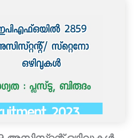
സിസ്‌റ്റന്റ് ഒഴിവുകൾ