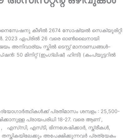
ഗനൈസേഷനു കീഴിൽ 2674 സോഷ്യൽ സെക്യൂരിറ്റി
ഴിവുകൾ. 2023 ഏപ്രിൽ 26 വരെ ഓൺലൈനായി
 ജയം അനിവാര്യം സ്കിൽ ടെസ്റ്റ് മാനദണ്ഡങ്ങൾ–
ിപ്ഷൻ: 50 മിനിറ്റ് (ഇംഗ്ലിഷ്) ഹിന്ദി) (കംപ്യൂട്ടറിൽ
ദ്യോഗാർത്ഥികൾക്ക് പ്രതിമാസം ശമ്പളം : 25,500-
ിക്കാനുള്ള പ്രായപരിധി 18-27. വരെ ആണ് ,
്‌സി, എസ്‌ടി, ഭിന്നശേഷിക്കാർ, സ്ത്രീകൾ,
ു തസ്തികയിലേക്കും അപേക്ഷിക്കുന്നവർ പ്രത്യേകം