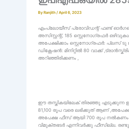
By
Ranjith
/
April 6, 2023
എംപ്ലോയീസ് പ്രോവിഡന്റ് ഫണ്ട് ഓർ
അസിസ്റ്റന്റ്, 185 സ്റ്റെനോഗ്രഫർ ഒ
അപേക്ഷിക്കാം സ്റ്റെനോഗ്രഫർ: പ്ലസ് ടു
ഡിക്റ്റേഷൻ: മിനിറ്റിൽ 80 വാക്ക് ,ട്രാൻസ്ക്ര
അറിഞ്ഞിരിക്കണം ,
ഈ തസ്തികയിലേക് തിരഞ്ഞു എടുക്കുന്ന ഉ
81,100 രൂപ വരെ ലഭിക്കുത് ആണ് ,അപേക്ഷ
അപേക്ഷ ഫീസ് ആയി 700 രൂപ നൽകണം , എസ
വിമുക്തഭടർ എന്നിവർക്കു ഫീസില്ല. രണ്ട