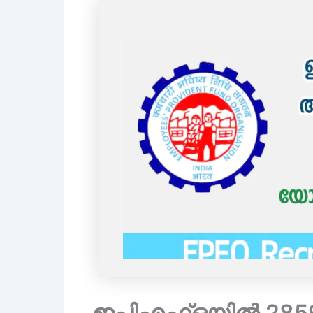
ഇപിഎഫ്ഒയിൽ 2859 അ