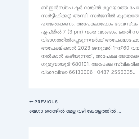
ബ് ഇൻസ്പെ ക്ടർ റാങ്കിൽ കുറയാത്ത പ
സർട്ടിഫിക്കറ്റ്, അസി. സർജനിൽ കുറയാത്ത
ഹാജരാക്കണം. അപേക്ഷാഫോം ദേവസ്വം ഓഫീ
ഏപ്രിൽ 7 (3 pm) വരെ വാങ്ങാം. ജാതി സർട്
വിഭാഗത്തിൽപ്പെടുന്നവർക്ക് അപേക്ഷാഫോ
അപേക്ഷിക്കാൻ 2023 ജനുവരി 1-ന് 60 
നൽകാൻ കഴിയുന്നത് , അപേക്ഷ അയക്കേണ്ട
ഗുരുവായൂർ-680101. അപേക്ഷ സ്വീകരിക്
വിശദവിവര 66130006 : 0487-2556335..
PREVIOUS
മെഗാ തൊഴിൽ മേള വഴി കേരളത്തിൽ ജോലി നേടാം