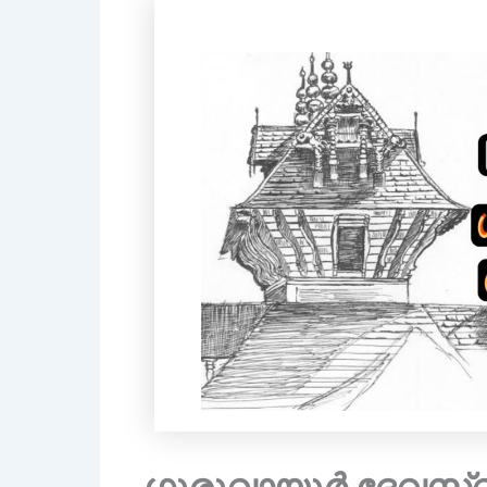
ഗുരുവായൂർ ദേവസ്