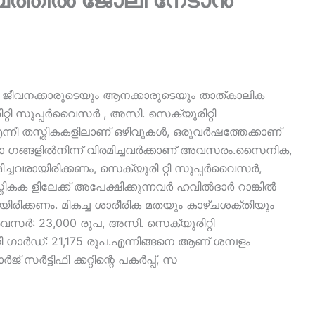
ി ജീവനക്കാരുടെയും ആനക്കാരുടെയും താത്കാലിക
ിറ്റി സൂപ്പർവൈസർ , അസി. സെക്യൂരിറ്റി
ന്നീ തസ്തികകളിലാണ് ഒഴിവുകൾ, ഒരുവർഷത്തേക്കാണ്
്ങളിൽനിന്ന് വിരമിച്ചവർക്കാണ് അവസരം.സൈനിക,
്ചവരായിരിക്കണം, സെക്യൂരി റ്റി സൂപ്പർവൈസർ,
കക ളിലേക്ക് അപേക്ഷിക്കുന്നവർ ഹവിൽദാർ റാങ്കിൽ
 യിരിക്കണം. മികച്ച ശാരീരിക മതയും കാഴ്ചശക്തിയും
 വൈസർ: 23,000 രൂപ, അസി. സെക്യൂരിറ്റി
 ഗാർഡ്: 21,175 രൂപ.എന്നിങ്ങനെ ആണ് ശമ്പളം
് സർട്ടിഫി ക്കറ്റിന്റെ പകർപ്പ്, സ