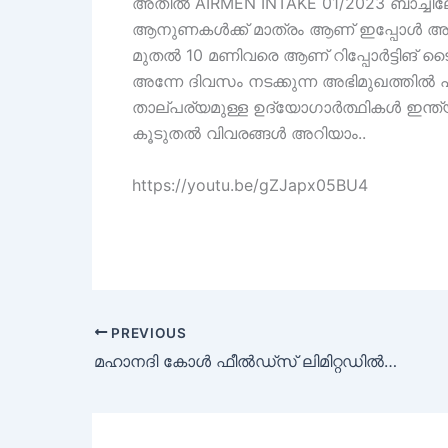
അതിൽ AIRMEN INTAKE 01/2023 ബാച്ചിലേക്ക
ആനുണകൾക്ക് മാത്രം ആണ് ഇപ്പോൾ അപേക
മുതൽ 10 മണിവരെ ആണ് റിപ്പോർട്ടിങ് ട
അന്നേ ദിവസം നടക്കുന്ന അഭിമുഖത്തിൽ 
താല്പര്യമുള്ള ഉദ്യോഗാർത്ഥികൾ ഇന്
കൂടുതൽ വിവരങ്ങൾ അറിയാം..
https://youtu.be/gZJapx05BU4
PREVIOUS
മഹാനദി കോൾ ഫീൽഡ്സ് ലിമിറ്റഡിൽ നിരവധി ഒഴിവുകൾ