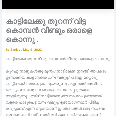
കാട്ടിലേക്കു തുറന്ന് വിട്ട
കൊമ്പൻ വീണ്ടും ഒരാളെ
കൊന്നു .
By
Sanjay
/
May 9, 2023
കാട്ടിലേക്കു തുറന്ന് വിട്ട കൊമ്പൻ വീണ്ടും ഒരാളെ കൊന്നു
.
കുറച്ചു നാളുകൾക്കു മുൻപ് നാട്ടിലേക്ക് ഇറങ്ങി അപകടം
ഉണ്ടാക്കിയ കാട്ടാനയെ വനം വകുപ്പ് പിടിച്ചു മറ്റൊരു
കാട്ടിലേക്ക് അയക്കുക ആയിരുന്നു . എന്നാൽ അവിടെ
വെച്ചും ഈ കാട്ടാന ഒരാളെ കൊലപ്പെടുത്തുക
ആയിരുന്നു . തമിഴ് നാട്ടിലാണ് ഈ സംഭവം ഉണ്ടായത് .
വളരെ പാടുപെട്ട് വനം വകുപ്പ് ഉദ്യോഗസ്ഥർ പിടിച്ച
കറുപ്പാണ് എന്ന ആനയാണ് ഇത്തരത്തിൽ ഒരു സംഭവം
അവിടെ കുറിച്ചത് . സതീശൻ എന്ന കർഷകനെയാണ്