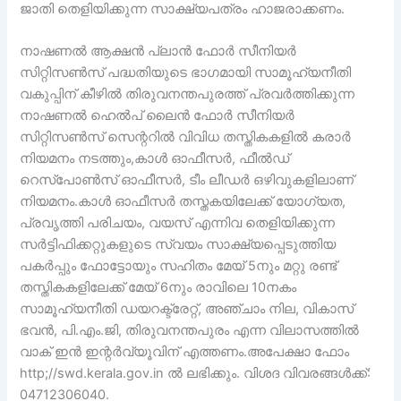
ജാതി തെളിയിക്കുന്ന സാക്ഷ്യപത്രം ഹാജരാക്കണം.
നാഷണൽ ആക്ഷൻ പ്ലാൻ ഫോർ സീനിയർ
സിറ്റിസൺസ് പദ്ധതിയുടെ ഭാഗമായി സാമൂഹ്യനീതി
വകുപ്പിന് കീഴിൽ തിരുവനന്തപുരത്ത് പ്രവർത്തിക്കുന്ന
നാഷണൽ ഹെൽപ് ലൈൻ ഫോർ സീനിയർ
സിറ്റിസൺസ് സെന്ററിൽ വിവിധ തസ്തികകളിൽ കരാർ
നിയമനം നടത്തും,കാൾ ഓഫീസർ, ഫീൽഡ്
റെസ്പോൺസ് ഓഫീസർ, ടീം ലീഡർ ഒഴിവുകളിലാണ്
നിയമനം.കാൾ ഓഫീസർ തസ്തകയിലേക്ക് യോഗ്യത,
പ്രവൃത്തി പരിചയം, വയസ് എന്നിവ തെളിയിക്കുന്ന
സർട്ടിഫിക്കറ്റുകളുടെ സ്വയം സാക്ഷ്യപ്പെടുത്തിയ
പകർപ്പും ഫോട്ടോയും സഹിതം മേയ് 5നും മറ്റു രണ്ട്
തസ്തികകളിലേക്ക് മേയ് 6നും രാവിലെ 10നകം
സാമൂഹ്യനീതി ഡയറക്ട്രേറ്റ്, അഞ്ചാം നില, വികാസ്
ഭവൻ, പി.എം.ജി, തിരുവനന്തപുരം എന്ന വിലാസത്തിൽ
വാക് ഇൻ ഇന്റർവ്യൂവിന് എത്തണം.അപേക്ഷാ ഫോം
http;//swd.kerala.gov.in ൽ ലഭിക്കും. വിശദ വിവരങ്ങൾക്ക്:
04712306040.