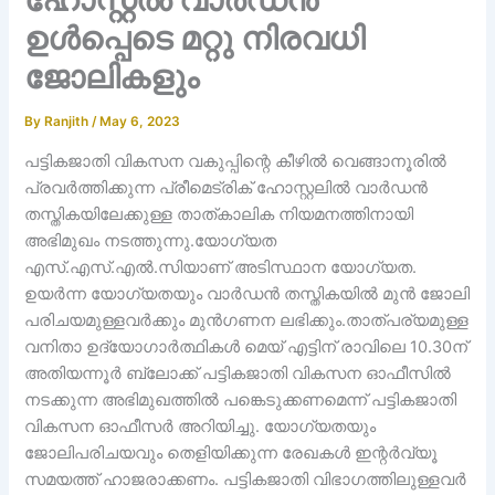
ഉൾപ്പെടെ മറ്റു നിരവധി
ജോലികളും
By
Ranjith
/
May 6, 2023
പട്ടികജാതി വികസന വകുപ്പിന്റെ കീഴിൽ വെങ്ങാനൂരിൽ
പ്രവർത്തിക്കുന്ന പ്രീമെട്രിക് ഹോസ്റ്റലിൽ വാർഡൻ
തസ്തികയിലേക്കുള്ള താത്കാലിക നിയമനത്തിനായി
അഭിമുഖം നടത്തുന്നു.യോഗ്യത
എസ്.എസ്.എൽ.സിയാണ് അടിസ്ഥാന യോഗ്യത.
ഉയർന്ന യോഗ്യതയും വാർഡൻ തസ്തികയിൽ മുൻ ജോലി
പരിചയമുള്ളവർക്കും മുൻഗണന ലഭിക്കും.താത്പര്യമുള്ള
വനിതാ ഉദ്യോഗാർത്ഥികൾ മെയ് എട്ടിന് രാവിലെ 10.30ന്
അതിയന്നൂർ ബ്ലോക്ക് പട്ടികജാതി വികസന ഓഫീസിൽ
നടക്കുന്ന അഭിമുഖത്തിൽ പങ്കെടുക്കണമെന്ന് പട്ടികജാതി
വികസന ഓഫീസർ അറിയിച്ചു. യോഗ്യതയും
ജോലിപരിചയവും തെളിയിക്കുന്ന രേഖകൾ ഇന്റർവ്യൂ
സമയത്ത് ഹാജരാക്കണം. പട്ടികജാതി വിഭാഗത്തിലുള്ളവർ