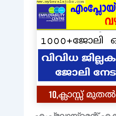
എംപ്ലോയ്മെന്റ് എക