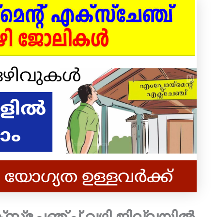
്സ്ചേഞ്ച് വഴി ജില്ലയിൽ