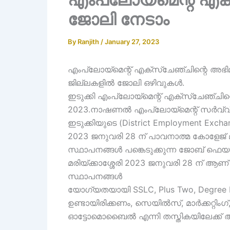
ജോലി നേടാം
By
Ranjith
/
January 27, 2023
എംപ്ലോയ്മെന്റ് എക്സ്ചേഞ്ചിന്റെ അഭി
ജില്ലകളിൽ ജോലി ഒഴിവുകൾ.
ഇടുക്കി എംപ്ലോയ്മെന്റ് എക്സ്ചേഞ്ച
2023.നാഷണൽ എംപ്ലോയ്മെന്റ് സർവ്വീസ
ഇടുക്കിയുടെ (District Employment Ex
2023 ജനുവരി 28 ന് പാവനാത്മ കോളേജ് മരി
സ്ഥാപനങ്ങൾ പങ്കെടുക്കുന്ന ജോബ് ഫെയ
മരിയ്ക്കാശ്ശേരി 2023 ജനുവരി 28 ന് ആ
സ്ഥാപനങ്ങൾ
യോഗ്യതയായി SSLC, Plus Two, Degree PG
ഉണ്ടായിരിക്കണം, സെയിൽസ്, മാർക്കറ്റിംഗ
ഓട്ടോമൊബൈൽ എന്നി തസ്തികയിലേക്ക് ആണ