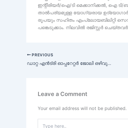
ഇന്റീരിയർ/ഐ/ടി മെക്കാനിക്കൽ, ഐ ടി/ബി
താൽപര്യമുള്ള യോഗ്യരായ ഉദ്യോഗാർഥിക
രൂപയും സഹിതം എംപ്ലോയബിലിറ്റി സെന്ററി
പങ്കെടുക്കാം. നിലവിൽ രജിസ്റ്റർ ചെയ്തവർ
PREVIOUS
ഡാറ്റ എൻട്രി ഓപ്പറേറ്റർ ജോലി ഒഴിവുകൾ
Leave a Comment
Your email address will not be published.
Type
here..