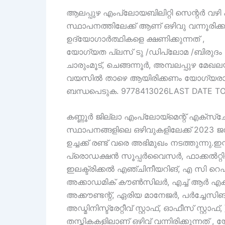
ആലപ്പുഴ എംപ്ലോയബിലിറ്റി സെന്റർ വഴി
സ്ഥാപനത്തിലേക്ക് ആണ് ഒഴിവു വന്നൂരിക്
ഉദ്യോഗാർത്ഥികളെ ക്ഷണിക്കുന്നത് ,
യോഗ്യത പ്ലസ് ടു /ഡിപ്ലോമ /ബിരുദം 
ചാരുംമൂട്, ചെങ്ങന്നൂർ, അമ്പലപ്പുഴ മേഖ
വയസിൽ താഴെ ആയിരിക്കണം യോഗ്യര
ബന്ധപെടുക. 9778413026LAST DATE TO 
കണ്ണൂർ ജില്ലാ എംപ്ലോയ്മെന്റ് എക്സ്
സ്ഥാപനങ്ങളിലെ ഒഴിവുകളിലേക്ക് 2023 
ഉച്ചക്ക് രണ്ട് വരെ അഭിമുഖം നടത്തുന്ന
പ്രൊഡക്ഷൻ സൂപ്പർവൈസർ, ഫാക്കൽറ്റി
ഇലക്ട്രിക്കൽ എഞ്ചിനീയറിങ്, എ സി റെഫ
അക്കാഡമിക് കൗൺസിലർ, എച്ച് ആർ എക്സി
അക്കൗണ്ടന്റ്, ഏരിയ മാനേജർ, പർച്ചേസിങ് സ
അഡ്മിനിസ്ട്രേറ്റീവ് സ്റ്റാഫ്, ഓഫീസ് സ്റ്റാ
തസ്തികകളിലാണ് ഒഴിവ് വന്നിരിക്കുന്നത് , 