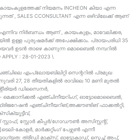
 കായംകുളത്തേക്ക് നിയമനം INCHEON കിയാ എന്ന
കുന്നത് , SALES CCONSULTANT എന്ന ഒഴിവിലേക്ക് ആണ്
എന്നിവ നിർബന്ധം ആണ് , കായംകുളം, മാവേലിക്കര,
ലയിൽ ഉള്ള പുരുഷമർക്ക് അപേക്ഷിക്കാം. പ്രായപരിധി 35
ായവർ ഉടൻ താഴെ കാണുന്ന മൊബൈൽ നമ്പറിൽ
APPLY : 28-01-2023 \
ചേഞ്ചിലെ എംപ്ലോയബിലിറ്റി സെന്ററിൽ പ്രമുഖ
ജനുവരി 27, 28 തീയതികളിൽ രാവിലെ 10 മണി മുതൽ
ു.ഇന്റീരിയർ ഡിസൈനർ,
- മെക്കാനിക്കൽ എഞ്ചിനീയറിംഗ്, ഓട്ടോമൊബൈൽ,
്രിജറേഷൻ എഞ്ചിനീയറിങ്,അക്കൗണ്ടിങ് ഫാക്കൽറ്റി,
ക്യൂട്ടീവ്,
്റ്റാഫ്, സ്റ്റോർ കീപ്പർ/ഗോഡൗൺ അസിസ്റ്റന്റ്,
ഫ്, ]ടെലി-കോളർ, മാർക്കറ്റിംഗ് പേഴ്സൺ എന്നീ
യോഗ്യത: ത്രീഡി മാക്സ്, ഓട്ടോകാഡ്, സ്കെച്ച് അപ്പ്,