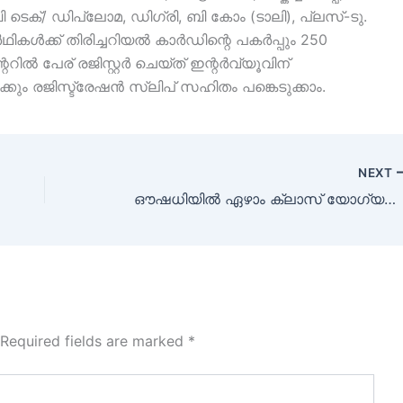
 ടെക്/ ഡിപ്ലോമ, ഡിഗ്രി, ബി കോം (ടാലി), പ്ലസ്-ടു.
ൾക്ക് തിരിച്ചറിയൽ കാർഡിന്റെ പകർപ്പും 250
ൽ പേര് രജിസ്റ്റർ ചെയ്ത് ഇന്റർവ്യൂവിന്
ക്കും രജിസ്ട്രേഷൻ സ്ലിപ് സഹിതം പങ്കെടുക്കാം.
NEXT
ഔഷധിയിൽ ഏഴാം ക്ലാസ് യോഗ്യത മുതൽ ജോലി നേടാൻ അവസരം.
Required fields are marked
*