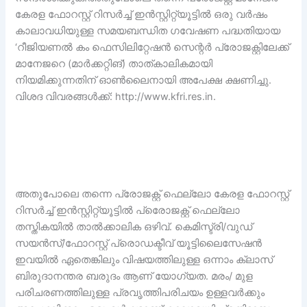
കേരള ഫോറസ്റ്റ് റിസർച്ച് ഇൻസ്റ്റിറ്റ്യൂട്ടിൽ ഒരു വർഷം
കാലാവധിയുള്ള സമയബന്ധിത ഗവേഷണ പദ്ധതിയായ
‘റീജിയണൽ കം ഫെസിലിറ്റേഷൻ സെന്റർ പ്രോജക്റ്റിലേക്ക്
മാനേജറെ (മാർക്കറ്റിങ്) താത്കാലികമായി
നിയമിക്കുന്നതിന് ഓൺലൈനായി അപേക്ഷ ക്ഷണിച്ചു.
വിശദ വിവരങ്ങൾക്ക്: http://www.kfri.res.in.
അതുപോലെ തന്നെ പ്രോജക്റ്റ് ഫെല്ലോ കേരള ഫോറസ്റ്റ്
റിസർച്ച് ഇൻസ്റ്റിറ്റ്യൂട്ടിൽ പ്രെോജക്റ്റ് ഫെല്ലോ
തസ്തികയിൽ താൽക്കാലിക ഒഴിവ്. കെമിസ്ട്രി/വുഡ്
സയൻസ്/ഫോറസ്റ്റ് പ്രൊഡക്ടീവ് യൂട്ടിലൈസേഷൻ
ഇവയിൽ ഏതെങ്കിലും വിഷയത്തിലുള്ള ഒന്നാം ക്ലാസ്
ബിരുദാനന്തര ബരുദം ആണ് യോഗ്യത. മരം/ മുള
പരിചരണത്തിലുള്ള പ്രവൃത്തിപരിചയം ഉള്ളവർക്കും