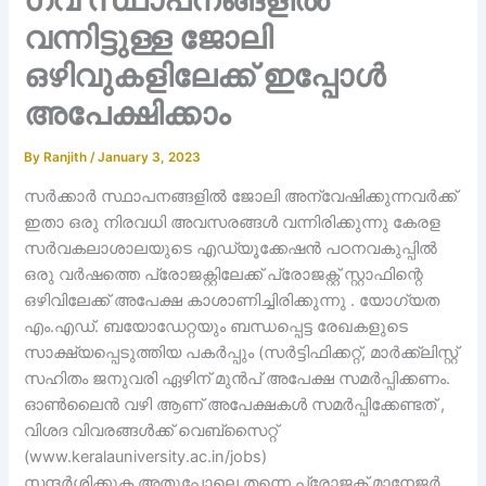
വന്നിട്ടുള്ള ജോലി
ഒഴിവുകളിലേക്ക് ഇപ്പോൾ
അപേക്ഷിക്കാം
By
Ranjith
/
January 3, 2023
സർക്കാർ സ്ഥാപനങ്ങളിൽ ജോലി അന്വേഷിക്കുന്നവർക്ക്
ഇതാ ഒരു നിരവധി അവസരങ്ങൾ വന്നിരിക്കുന്നു കേരള
സർവകലാശാലയുടെ എഡ്യൂക്കേഷൻ പഠനവകുപ്പിൽ
ഒരു വർഷത്തെ പ്രോജക്റ്റിലേക്ക് പ്രോജക്റ്റ് സ്റ്റാഫിന്റെ
ഒഴിവിലേക്ക് അപേക്ഷ കാശാണിച്ചിരിക്കുന്നു . യോഗ്യത
എം.എഡ്. ബയോഡേറ്റയും ബന്ധപ്പെട്ട രേഖകളുടെ
സാക്ഷ്യപ്പെടുത്തിയ പകർപ്പും (സർട്ടിഫിക്കറ്റ്, മാർക്ക്‌ലിസ്റ്റ്
സഹിതം ജനുവരി ഏഴിന് മുൻപ് അപേക്ഷ സമർപ്പിക്കണം.
ഓൺലൈൻ വഴി ആണ് അപേക്ഷകൾ സമർപ്പിക്കേണ്ടത് ,
വിശദ വിവരങ്ങൾക്ക് വെബ്‌സൈറ്റ്
(www.keralauniversity.ac.in/jobs)
സന്ദർശിക്കുക.അതുപോലെ തന്നെ പ്രോജക്റ്റ് മാനേജർ