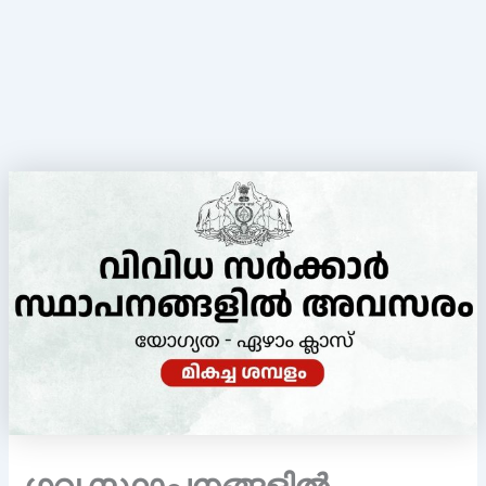
ഗവ സ്ഥാപനങ്ങളിൽ