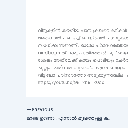
വീടുകളിൽ കയറിയ പാമ്പുകളുടെ കടികൾ ഏറ്
അതിനാൽ ചില ടിപ്സ് ചെയ്താൽ പാമ്പുക
സാധിക്കുന്നതാണ് . ഓരോ പ്രദേശത്തെയു
വസിക്കുന്നത് . ഒരു പാത്രത്തിൽ ചൂട് വെള
ശേഷം അതിലേക്ക് കായം പൊടിയും ചേർത്ത് ന
ചുറ്റും , പരിസരത്തുമെല്ലാം ഈ വെള്ളം
വീട്ടിലോ പരിസരത്തോ അടുക്കുന്നതല്ല 
https://youtu.be/99Txb9Tk0oc
PREVIOUS
മാങ്ങ ഉണ്ടോ.. എന്നാൽ മുഖത്തുള്ള കരുവാളിപ്പ് മാറ്റി മുഖം സുന്ദരമാക്കാം .