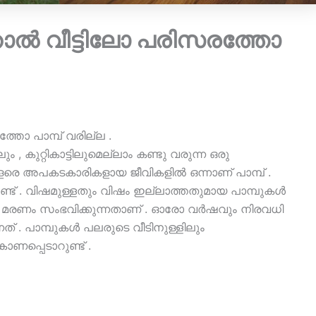
താല്‍ വീട്ടിലോ പരിസരത്തോ
ത്തോ പാമ്പ് വരില്ല .
ും , കുറ്റികാട്ടിലുമെല്ലാം കണ്ടു വരുന്ന ഒരു
വളരെ അപകടകാരികളായ ജീവികളിൽ ഒന്നാണ് പാമ്പ് .
്ട് . വിഷമുള്ളതും വിഷം ഇല്ലാത്തതുമായ പാമ്പുകൾ
റാൽ മരണം സംഭവിക്കുന്നതാണ് . ഓരോ വർഷവും നിരവധി
നത് . പാമ്പുകൾ പലരുടെ വീടിനുള്ളിലും
ണപ്പെടാറുണ്ട് .