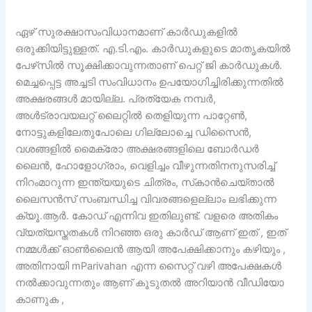
ഏഴ് സുരക്ഷാസംവിധാനമാണ് കാർഡുകളിൽ
ഒരുക്കിയിട്ടുള്ളത്. എ.ടി.എം. കാർഡുകളുടെ മാതൃകയിൽ
പേഴ്‌സിൽ സൂക്ഷിക്കാവുന്നതാണ് പെറ്റ് ജി കാർഡുകൾ.
മെച്ചപ്പെട്ട അച്ചടി സംവിധാനം ഉപയോഗിച്ചിരിക്കുന്നതിൽ
അക്ഷരങ്ങൾ മായില്ല. പ്രത്യേക നമ്പർ,
അൾട്രാവയലറ്റ് ലൈറ്റിൽ തെളിയുന്ന പാറ്റേൺ,
നോട്ടുകളിലേതുപോലെ ഗില്ലോച്ചെ ഡിസൈൻ,
വശങ്ങളിൽ മൈക്രോ അക്ഷരങ്ങളിലെ ബോർഡർ
ലൈൻ, ഹോളോഗ്രാം, വെളിച്ചം വീഴുന്നതിനനുസരിച്ച്
നിറംമാറുന്ന ഇന്ത്യയുടെ ചിത്രം, സ്‌കാൻചെയ്താൽ
ലൈസൻസ് സംബന്ധിച്ച വിവരങ്ങളെല്ലാം ലഭിക്കുന്ന
ക്യൂ.ആർ. കോഡ് എന്നിവ ഇതിലുണ്ട്. വളരെ അതികം
വ്യത്യസ്തതകൾ നിറഞ്ഞ ഒരു കാർഡ് ആണ് ഇത് , ഇത്
നമ്മൾക്ക് ഓൺലൈൻ ആയി അപേക്ഷിക്കാനും കഴിയും ,
അതിനായി mParivahan എന്ന സൈറ്റ് വഴി അപേക്ഷകൾ
നൽക്കാവുന്നതും ആണ് കൂടുതൽ അറിയാൻ വീഡിയോ
കാണുക ,