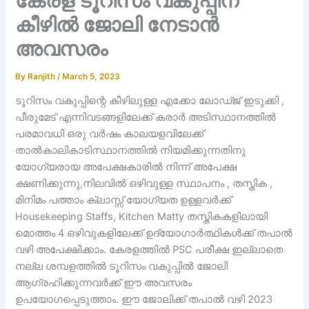
കേരള ടൂറിസം വകുപ്പിന്
കീഴില്‍ ജോലി നേടാൻ
അവസരം
By
Ranjith
/
March 5, 2023
ടൂറിസം വകുപ്പിന്റെ കീഴിലുള്ള എക്കോ ലോഡ്ജ് ഇടുക്കി ,
പീരുമേട് എന്നിവടങ്ങളിലേക്ക് കരാർ അടിസ്ഥാനത്തിൽ
പരമാവധി ഒരു വർഷം കാലയളവിലേക്ക്
താൽകാലികാടിസ്ഥാനത്തിൽ നിയമിക്കുന്നതിനു
യോഗ്യരായ അപേക്ഷകാരിൽ നിന്ന് അപേക്ഷ
ക്ഷണിക്കുന്നു,നിലവിൽ ഒഴിവുള്ള സ്ഥാപനം , തസ്തിക ,
മിനിമം പത്താം ക്ലാസ്സ്‌ യോഗ്യത ഉള്ളവർക്ക്
Housekeeping Staffs, Kitchen Matty തസ്തികകളിലായി
മൊത്തം 4 ഒഴിവുകളിലേക്ക് ഉദ്യോഗാർത്ഥികൾക്ക് തപാൽ
വഴി അപേക്ഷിക്കാം. കേരളത്തിൽ PSC പരീക്ഷ ഇല്ലാതെ
നല്ല ശമ്പളത്തിൽ ടൂറിസം വകുപ്പിൽ ജോലി
ആഗ്രഹിക്കുന്നവർക്ക് ഈ അവസരം
ഉപയോഗപ്പെടുത്താം. ഈ ജോലിക്ക് തപാൽ വഴി 2023