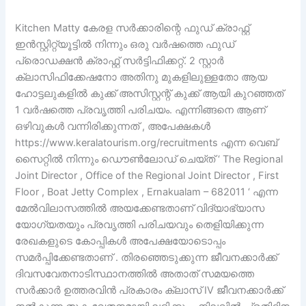
Kitchen Matty കേരള സർക്കാരിന്റെ ഫുഡ് ക്രാഫ്റ്റ്
ഇൻസ്റ്റിറ്റ്യൂട്ടിൽ നിന്നും ഒരു വർഷത്തെ ഫുഡ്
പ്രൊഡക്ഷൻ ക്രാഫ്റ്റ് സർട്ടിഫിക്കറ്റ്. 2 സ്റ്റാർ
ക്ലാസിഫിക്കേഷനോ അതിനു മുകളിലുള്ളതോ ആയ
ഹോട്ടലുകളിൽ കുക്ക് അസിസ്റ്റന്റ് കുക്ക് ആയി കുറഞ്ഞത്
1 വർഷത്തെ പ്രവൃത്തി പരിചയം. എന്നിങ്ങനെ ആണ്
ഒഴിവുകൾ വന്നിരിക്കുന്നത് , അപേക്ഷകൾ
https://www.keralatourism.org/recruitments എന്ന വെബ്
സൈറ്റിൽ നിന്നും ഡൌൺലോഡ് ചെയ്ത് ‘ The Regional
Joint Director , Office of the Regional Joint Director , First
Floor , Boat Jetty Complex , Ernakualam – 682011 ‘ എന്ന
മേൽവിലാസത്തിൽ അയക്കേണ്ടതാണ് വിദ്യാഭ്യാസ
യോഗ്യതയും പ്രവൃത്തി പരിചയവും തെളിയിക്കുന്ന
രേഖകളുടെ കോപ്പികൾ അപേക്ഷയോടൊപ്പം
സമർപ്പിക്കേണ്ടതാണ് . തിരഞ്ഞെടുക്കുന്ന ജീവനക്കാർക്ക്
ദിവസവേതനാടിസ്ഥാനത്തിൽ അതാത് സമയത്തെ
സർക്കാർ ഉത്തരവിൻ പ്രകാരം ക്ലാസ് IV ജീവനക്കാർക്ക്