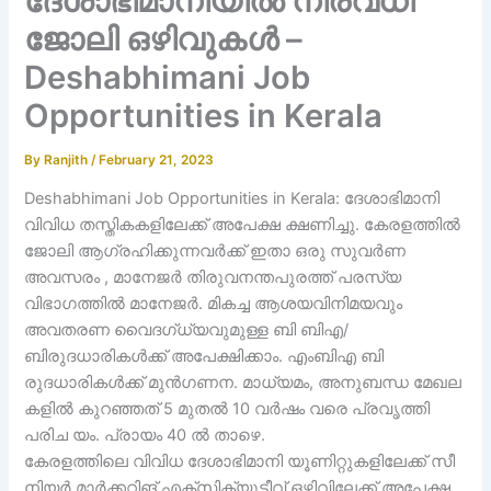
ദേശാഭിമാനിയിൽ നിരവധി
ജോലി ഒഴിവുകൾ –
Deshabhimani Job
Opportunities in Kerala
By
Ranjith
/
February 21, 2023
Deshabhimani Job Opportunities in Kerala: ദേശാഭിമാനി
വിവിധ തസ്തികകളിലേക്ക് അപേക്ഷ ക്ഷണിച്ചു. കേരളത്തിൽ
ജോലി ആഗ്രഹിക്കുന്നവർക്ക് ഇതാ ഒരു സുവർണ
അവസരം , മാനേജർ തിരുവനന്തപുരത്ത് പരസ്യ
വിഭാഗത്തിൽ മാനേജർ. മികച്ച ആശയവിനിമയവും
അവതരണ വൈദഗ്ധ്യവുമുള്ള ബി ബിഎ/
ബിരുദധാരികൾക്ക് അപേക്ഷിക്കാം. എംബിഎ ബി
രുദധാരികൾക്ക് മുൻഗണന. മാധ്യമം, അനുബന്ധ മേഖല
കളിൽ കുറഞ്ഞത് 5 മുതൽ 10 വർഷം വരെ പ്രവൃത്തി
പരിച യം. പ്രായം 40 ൽ താഴെ.
കേരളത്തിലെ വിവിധ ദേശാഭിമാനി യൂണിറ്റുകളിലേക്ക് സീ
നിയർ മാർക്കറ്റിങ് എക്സിക്യൂട്ടീവ് ഒഴിവിലേക്ക് അപേക്ഷ