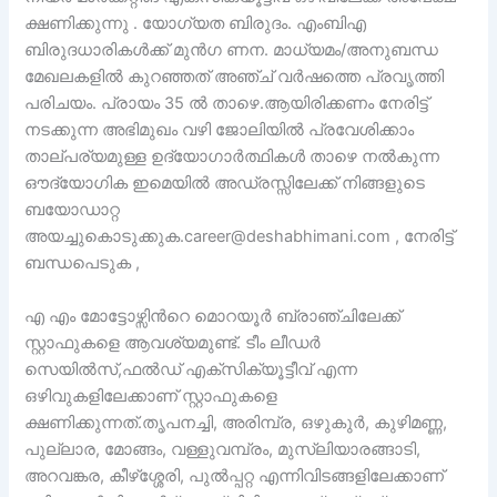
ക്ഷണിക്കുന്നു . യോഗ്യത ബിരുദം. എംബിഎ
ബിരുദധാരികൾക്ക് മുൻഗ ണന. മാധ്യമം/അനുബന്ധ
മേഖലകളിൽ കുറഞ്ഞത് അഞ്ച് വർഷത്തെ പ്രവൃത്തി
പരിചയം. പ്രായം 35 ൽ താഴെ.ആയിരിക്കണം നേരിട്ട്
നടക്കുന്ന അഭിമുഖം വഴി ജോലിയിൽ പ്രവേശിക്കാം
താല്പര്യമുള്ള ഉദ്യോഗാർത്ഥികൾ താഴെ നൽകുന്ന
ഔദ്യോഗിക ഇമെയിൽ അഡ്രസ്സിലേക്ക് നിങ്ങളുടെ
ബയോഡാറ്റ
അയച്ചുകൊടുക്കുക.career@deshabhimani.com , നേരിട്ട്
ബന്ധപെടുക ,
എ എം മോട്ടോഴ്സിന്‍റെ മൊറയൂർ ബ്രാഞ്ചിലേക്ക്
സ്റ്റാഫുകളെ ആവശ്യമുണ്ട്. ടീം ലീഡർ
സെയിൽസ്,ഫൽഡ് എക്സിക്യൂട്ടീവ് എന്ന
ഒഴിവുകളിലേക്കാണ് സ്റ്റാഫുകളെ
ക്ഷണിക്കുന്നത്.തൃപനച്ചി, അരിമ്പ്ര, ഒഴുകുർ, കുഴിമണ്ണ,
പുല്ലാര, മോങ്ങം, വള്ളുവമ്പ്രം, മുസ്ലിയാരങ്ങാടി,
അറവങ്കര, കീഴ്ശ്ശേരി, പുൽപ്പറ്റ എന്നിവിടങ്ങളിലേക്കാണ്