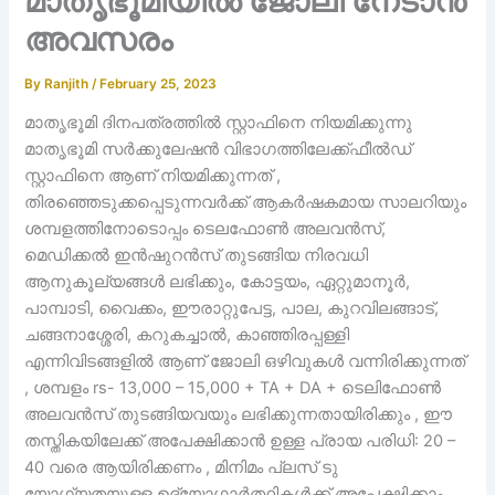
മാതൃഭൂമിയിൽ ജോലി നേടാൻ
അവസരം
By
Ranjith
/
February 25, 2023
മാതൃഭൂമി ദിനപത്രത്തിൽ സ്റ്റാഫിനെ നിയമിക്കുന്നു
മാതൃഭൂമി സർക്കുലേഷൻ വിഭാഗത്തിലേക്ക്ഫീൽഡ്
സ്റ്റാഫിനെ ആണ് നിയമിക്കുന്നത് ,
തിരഞ്ഞെടുക്കപ്പെടുന്നവർക്ക് ആകർഷകമായ സാലറിയും
ശമ്പളത്തിനോടൊപ്പം ടെലഫോൺ അലവൻസ്,
മെഡിക്കൽ ഇൻഷുറൻസ് തുടങ്ങിയ നിരവധി
ആനുകൂല്യങ്ങൾ ലഭിക്കും, കോട്ടയം, ഏറ്റുമാനൂർ,
പാമ്പാടി, വൈക്കം, ഈരാറ്റുപേട്ട, പാല, കുറവിലങ്ങാട്,
ചങ്ങനാശ്ശേരി, കറുകച്ചാൽ, കാഞ്ഞിരപ്പള്ളി
എന്നിവിടങ്ങളിൽ ആണ് ജോലി ഒഴിവുകൾ വന്നിരിക്കുന്നത്
, ശമ്പളം rs- 13,000 – 15,000 + TA + DA + ടെലിഫോൺ
അലവൻസ് തുടങ്ങിയവയും ലഭിക്കുന്നതായിരിക്കും , ഈ
തസ്തികയിലേക്ക് അപേക്ഷിക്കാൻ ഉള്ള പ്രായ പരിധി: 20 –
40 വരെ ആയിരിക്കണം , മിനിമം പ്ലസ് ടു
യോഗ്യതയുള്ള ഉദ്യോഗാർത്ഥികൾക്ക് അപേക്ഷിക്കാം ,