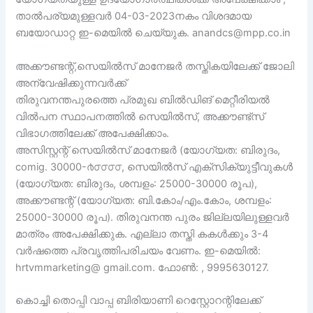
താൽപര്യമുള്ളവർ 04-03-2023നകം വിശദമായ
ബയോഡാറ്റ ഇ-മെയിൽ ചെയ്യുക. anandcs@mpp.co.in
അക്കൗണ്ടന്റ്,സെയിൽസ് മാനേജർ തസ്തികയിലേക്ക് ജോലി
അന്വേഷിക്കുന്നവർക്ക്
തിരുവനന്തപുരത്തെ പ്രമുഖ ബിൽഡിങ് മെറ്റീരിയൽ
വിൽപന സ്ഥാപനത്തിൽ സെയിൽസ്, അക്കൗണ്ട്സ്
വിഭാഗത്തിലേക്ക് അപേക്ഷിക്കാം.
അസിസ്റ്റന്റ് സെയിൽസ് മാനേജർ (യോഗ്യത: ബിരുദം,
comig. 30000-൪൦൦൦൦, സെയിൽസ് എക്സിക്യുട്ടീവുകൾ
(യോഗ്യത: ബിരുദം, ശമ്പളം: 25000-30000 രൂപ),
അക്കൗണ്ടന്റ് (യോഗ്യത: ബി.കോം/എം.കോം, ശമ്പളം:
25000-30000 രൂപ). തിരുവനന്ത പുരം ജില്ലയിലുള്ളവർ
മാത്രം അപേക്ഷിക്കുക. എല്ലാ തസ്തി കകൾക്കും 3-4
വർഷത്തെ പ്രവൃത്തിപരിചയം വേണം. ഇ-മെയിൽ:
hrtvmmarketing@ gmail.com. ഫോൺ: , 9995630127.
കൊച്ചി തൊപ്പി വാപ്പ ബിരിയാണി റെസ്റ്റോറന്റിലേക്ക്