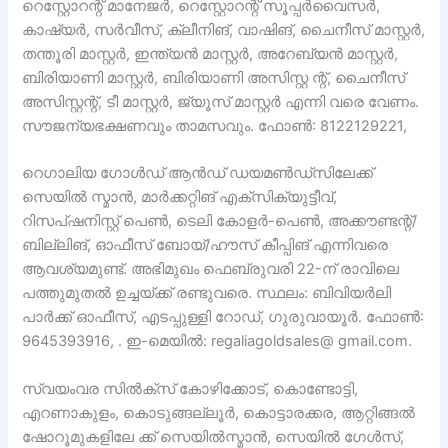
റെസ്റ്റോറന്റ് മാനേജർ, റെസ്റ്റോറന്റ് സൂപ്പർവൈസർ,
കാഷ്യർ, സർവീസ്, ക്ലീനിങ്, വാഷിങ്, ചൈനീസ് മാസ്റ്റർ,
തന്തൂരി മാസ്റ്റർ, ഇന്ത്യൻ മാസ്റ്റർ, അറേബ്യൻ മാസ്റ്റർ,
ബിരിയാണി മാസ്റ്റർ, ബിരിയാണി അസിസ്റ്റ ന്റ്, ചൈനീസ്
അസിസ്റ്റന്റ്, ടീ മാസ്റ്റർ, ജ്യൂസ് മാസ്റ്റർ എന്നി വരെ വേണം.
സൗജന്യഭക്ഷണവും താമസവും. ഫോൺ: 8122129221,
റെഗാലിയ ഗോൾഡ് ആൻഡ് ഡയമൺഡ്സിലേക്ക്
സെയിൽ സ്മാൻ, മാർക്കറ്റിങ് എക്സിക്യുട്ടീവ്,
റിസപ്ഷനിസ്റ്റ് പെൺ, ടെലി കോളർ-പെൺ, അക്കൗണ്ടന്റ്/
ബില്ലിങ്, ഓഫീസ് ബോയ്/ഹൗസ് കീപ്പിങ് എന്നിവരെ
ആവശ്യമുണ്ട്. അഭിമുഖം ഫെബ്രുവരി 22-ന് രാവിലെ
പത്തുമുതൽ ഉച്ചയ്ക്ക് രണ്ടുവരെ. സ്ഥലം: ബിവിയർലി
പാർക്ക് ഓഫീസ്, എടപ്പുള്ളി റോഡ്, ഗുരുവായൂർ. ഫോൺ:
9645393916, . ഇ-മെയിൽ: regaliagoldsales@ gmail.com.
സ്വയംവര സിൽക്സ് കോഴിക്കോട്, കൊണ്ടോട്ടി,
എറണാകുളം, കൊടുങ്ങല്ലൂർ, കൊട്ടാരക്കര, ആറ്റിങ്ങൽ
ഷോറൂമുകളിലേ ക്ക് സെയിൽസ്മാൻ, സെയിൽ ഗേൾസ്,