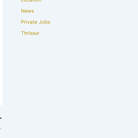
News
Private Jobs
Thrissur
ുകി വരും ! ദാരിദ്യം മാറും .