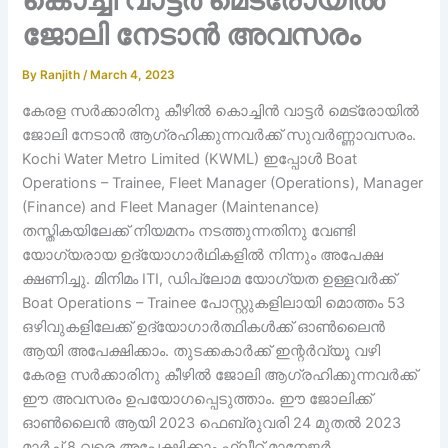
ജോലി നേടാൻ അവസരം
By
Ranjith
/
March 4, 2023
കേരള സർക്കാരിനു കീഴിൽ കൊച്ചിൻ വാട്ടർ മെട്രോയിൽ
ജോലി നേടാൻ ആഗ്രഹിക്കുന്നവർക്ക് സുവർണ്ണാവസരം.
Kochi Water Metro Limited (KWML) ഇപ്പോൾ Boat
Operations – Trainee, Fleet Manager (Operations), Manager
(Finance) and Fleet Manager (Maintenance)
തസ്തികയിലേക്ക് നിയമനം നടത്തുന്നതിനു വേണ്ടി
യോഗ്യരായ ഉദ്യോഗാർഥികളിൽ നിന്നും അപേക്ഷ
ക്ഷണിച്ചു. മിനിമം ITI, ഡിപ്ലോമ യോഗ്യത ഉള്ളവർക്ക്
Boat Operations – Trainee പോസ്റ്റുകളിലായി മൊത്തം 53
ഒഴിവുകളിലേക്ക് ഉദ്യോഗാർത്ഥികൾക്ക് ഓൺലൈൻ
ആയി അപേക്ഷിക്കാം. തുടക്കകാർക്ക് ഇന്റർവ്യൂ വഴി
കേരള സർക്കാരിനു കീഴിൽ ജോലി ആഗ്രഹിക്കുന്നവർക്ക്
ഈ അവസരം ഉപയോഗപ്പെടുത്താം. ഈ ജോലിക്ക്
ഓൺലൈൻ ആയി 2023 ഫെബ്രുവരി 24 മുതൽ 2023
മാർച്ച് 8 വരെ അപേക്ഷിക്കാം.ഫ്ലീറ്റ് മാനേജർ