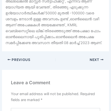
അല്ലെങ്കിൽ മാസ്റ്റർ സർട്ടിഫിക്കറ്റ് , എന്നിവ ആണ്
യോഗ്യത ആയി വേണ്ടത് , തിരഞ്ഞു എടുക്കുന്ന
ഉദ്യോഗാർത്ഥികൾക്ക് 50000 മുതൽ -100000 വരെ
ശമ്പളം നേടാൻ ഉള്ള അവസരം ഉണ്ട് ,ഓൺലൈൻ വഴി
ആണ് അപേക്ഷകൾ അയക്കേണ്ടത് , KMRL
വെബ്സൈറ്റിലെ ലിങ്ക് തിരഞ്ഞെടുത്ത് അപേക്ഷാ ഫോം
ഓൺലൈനായി പൂരിപ്പിക്കാം.ഓൺലൈൻ അപേക്ഷ
സമർപ്പിക്കേണ്ട അവസാന തീയതി 08 മാർച്ച് 2023 ആണ്.
PREVIOUS
NEXT
Leave a Comment
Your email address will not be published.
Required
fields are marked
*
Type