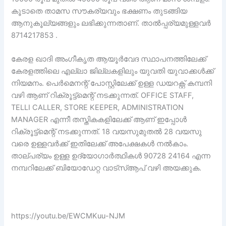
കൂടാതെ താമസ സൗകര്യവും ഭക്ഷണം തുടങ്ങിയ
ആനുകൂല്യങ്ങളും ലഭിക്കുന്നതാണ്. താൽപ്പര്യമുള്ളവർ
8714217853 .
കേരള ഖാദി അംഗീകൃത ആയൂർവേദ സ്ഥാപനത്തിലേക്ക്
കേരളത്തിലെ എല്ലാ ജില്ലകളിലും യുവതി യുവാക്കൾക്ക്
നിയമനം. പെർമെനന്റ് പോസ്റ്റിലേക്ക് ഉള്ള ഡയറക്റ്റ് കമ്പനി
വഴി ആണ് റിക്രൂട്ട്മെന്റ് നടക്കുന്നത്. OFFICE STAFF,
TELLI CALLER, STORE KEEPER, ADMINISTRATION
MANAGER എന്നീ തസ്തികകളിലേക്ക് ആണ് ഇപ്പോൾ
റിക്രൂട്ട്മെന്റ് നടക്കുന്നത്. 18 വയസുമുതൽ 28 വയസു
വരെ ഉള്ളവർക്ക് ഇതിലേക്ക് അപേക്ഷകൾ നൽകാം.
താല്പര്യം ഉള്ള ഉദ്യോഗാർത്ഥികൾ 90728 24164 എന്ന
നമ്പറിലേക്ക് ബിയോഡേറ്റ വാട്സ്ആപ് വഴി അയക്കുക.
https://youtu.be/EWCMKuu-NJM