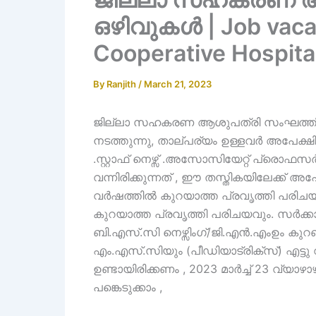
ഒഴിവുകൾ | Job vacan
Cooperative Hospita
By
Ranjith
/
March 21, 2023
ജില്ലാ സഹകരണ ആശുപത്രി സംഘത്തിന്റ
നടത്തുന്നു, താല്പര്യം ഉള്ളവർ അപേക്ഷിക്
.സ്റ്റാഫ് നെഴ്സ് .അസോസിയേറ്റ് പ്രൊഫ
വന്നിരിക്കുന്നത് , ഈ തസ്തികയിലേക്ക് അ
വർഷത്തിൽ കുറയാത്ത പ്രവൃത്തി പരിച
കുറയാത്ത പ്രവൃത്തി പരിചയവും. സർക്കാർ 
ബി.എസ്.സി നെഴ്സിംഗ്/ജി.എൻ.എംഉം കുറ
എം.എസ്.സിയും (പീഡിയാട്രിക്സ്) എട്ടു
ഉണ്ടായിരിക്കണം , 2023 മാർച്ച് 23 വ്യാ
പങ്കെടുക്കാം ,