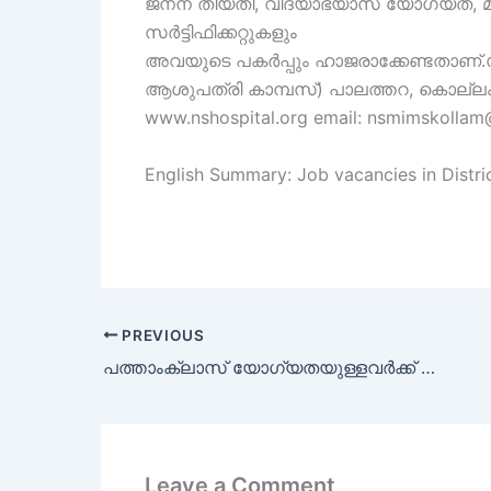
ജനന തീയതി, വിദ്യാഭ്യാസ യോഗ്യത, മു
സർട്ടിഫിക്കറ്റുകളും
അവയുടെ പകർപ്പും ഹാജരാക്കേണ്ടതാണ്.സ
ആശുപത്രി കാമ്പസ്) പാലത്തറ, കൊല്ലം
www.nshospital.org email: nsmimskolla
English Summary: Job vacancies in Distri
PREVIOUS
പത്താംക്ലാസ് യോഗ്യതയുള്ളവർക്ക് ദേവസ്വം ബോർഡിൽ ജോലി നേടാം | Devaswom Board job vacancy for 10th Passed Candidates
Leave a Comment