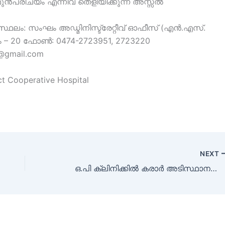
ൻപരിചയം എന്നിവ തെളിയിക്കുന്ന അസ്സൽ
്ഥലം: സംഘം അഡ്മിനിസ്ട്രേറ്റീവ് ഓഫീസ് (എൻ.എസ്.
 – 20 ഫോൺ: 0474-2723951, 2723220
m@gmail.com
ct Cooperative Hospital
NEXT
ഒ.പി ക്ലിനിക്കിൽ കരാര്‍ അടിസ്ഥാനത്തില്‍ ജോലി നേടാൻ അവസരം | Opportunity to get job in OP clinic on contract basis