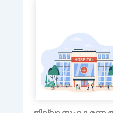
ജില്ലാ സഹകരണ ആ