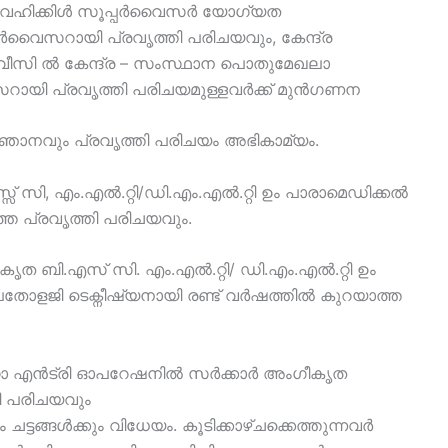
്നു , വെഹിക്കിൾ സൂപ്പർവൈസർ യോഗ്യത
വൈസറായി പ്രവൃത്തി പരിചയവും, കേന്ദ്ര
സി ൽ കേന്ദ്ര – സംസ്ഥാന പൊതുമേഖലാ
റായി പ്രവൃത്തി പരിചയമുള്ളവർക്ക് മുൻഗണന
രിജ്ഞാനവും പ്രവൃത്തി പരിചയം അഭികാമ്യം.
് സി, എം.എൽ.റ്റി/ഡി.എം.എൽ.റ്റി ഉം പാരാമെഡിക്കൽ
്ത പ്രവൃത്തി പരിചയവും.
ൃത ബി.എസ് സി. എം.എൽ.റ്റി/ ഡി.എം.എൽ.റ്റി ഉം
ോപതോളജി ടെക്നീഷ്യനായി രണ്ട് വർഷത്തിൽ കുറയാത്ത
ഡേറ്റാ എൻട്രി ഓപറേഷനിൽ സർക്കാർ അംഗീകൃത
ി പരിചയവും
ങ്ങൾക്കും വിധേയം. കൂടിക്കാഴ്ചക്കെത്തുന്നവർ