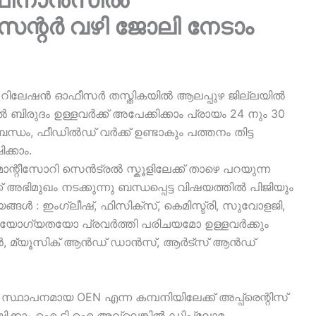
െന്റർ വഴി ജോലി നേടാം
 റിലേഷൻ ഓഫീസർ തസ്തികയിൽ ആലപ്പുഴ ജില്ലയിൽ
ൽ ബിരുദം ഉള്ളവർക്ക് അപേക്കിക്കാം പ്രായം 24 നും 30
ന്ധം, ഫീഡിൽഡ് വർക്ക്‌ ഉണ്ടാകും പത്തനം തിട്ട
ക്കാം.
മോന്റീസോറി സെൻട്രൽ സ്കൂളിലേക്ക് താഴെ പറയുന്ന
ഭിമുഖം നടക്കുന്നു ബന്ധപ്പെട്ട വിഷയത്തിൽ പിജിയും
്ങൾ : ഇംഗ്ലീഷ്, ഫിസിക്സ്‌, കെമിസ്ട്രി, സുവോളജി,
്ട യോഗ്യതയോ പ്രവർത്തി പരിചയമോ ഉള്ളവർക്കും
ഷൻ, മ്യൂസിക് ആൻഡ് ഡാൻസ്, ആർട്സ് ആൻഡ്
സ്ഥാപനമായ OEN എന്ന കമ്പനിയിലേക്ക് അപ്പ്രെന്റിസ്
ഷിക്കാം ഐ ടി ഐ അല്ലെങ്കിൽ ഡിപ്ലോമ