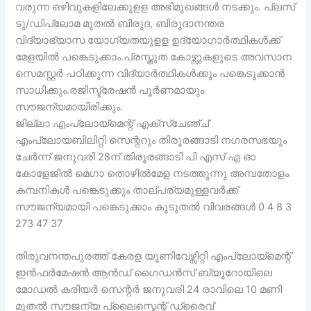
വരുന്ന ഒഴിവുകളിലേക്കുളള അഭിമുഖങ്ങൾ നടക്കും. പ്ലസ്
ടു/ഡിപ്ലോമ മുതൽ ബിരുദ, ബിരുദാനന്തര
വിദ്യാഭ്യാസ യോഗ്യതയുളള ഉദ്യോഗാർത്ഥികൾക്ക്
മേളയിൽ പങ്കെടുക്കാം.പ്രസ്തുത കോഴ്സുകളുടെ അവസാന
സെമസ്റ്റർ പഠിക്കുന്ന വിദ്യാർത്ഥികൾക്കും പങ്കെടുക്കാൻ
സാധിക്കും.രജിസ്ട്രേഷൻ പൂർണമായും
സൗജന്യമായിരിക്കും.
ജില്ലാ എംപ്ലോയ്മെന്റ് എക്സ്ചേഞ്ച്
എംപ്ലോയബിലിറ്റി സെന്ററും തിരൂരങ്ങാടി നഗരസഭയും
ചേർന്ന് ജനുവരി 28ന് തിരൂരങ്ങാടി പി എസ് എ ഓ
കോളേജിൽ മെഗാ തൊഴിൽമേള നടത്തുന്നു അമ്പതോളം
കമ്പനികൾ പങ്കെടുക്കും താല്പര്യമുള്ളവർക്ക്
സൗജന്യമായി പങ്കെടുക്കാം കൂടുതൽ വിവരങ്ങൾ 0 4 8 3
273 47 37
തിരുവനന്തപുരത്ത് കേരള യൂണിവേഴ്സിറ്റി എംപ്ലോയ്മെന്റ്
ഇൻഫർമേഷൻ ആൻഡ് ഗൈഡൻസ് ബ്യൂറോയിലെ
മോഡൽ കരിയർ സെന്റർ ജനുവരി 24 രാവിലെ 10 മണി
മുതൽ സൗജന്യ പ്ലൈസ്മെന്റ് ഡ്രൈവ്