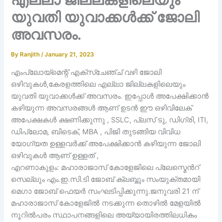
യുവതി യുവാക്കൾക്ക് ജോലി
അവസരം.
By
Ranjith
/
January 21, 2023
എംപ്ലോയ്മെന്റ് എക്സ്ചേഞ്ച് വഴി ജോലി
ഒഴിവുകൾ,കേരളത്തിലെ എല്ലാ ജില്ലകളിലെയും
യുവതി യുവാക്കൾക്ക് അവസരം. ഇപ്പോൾ അപേക്ഷിക്കാൻ
കഴിയുന്ന അവസരങ്ങൾ ആണ് ഉടൻ ഈ ഒഴിവിലേക്
അപേക്ഷകൾ ക്ഷണിക്കുന്നു , SSLC, പ്ലസ് ടു, ഡിഗ്രി, ITI,
ഡിപ്ലോമ, ബിടെക്, MBA , പിജി തുടങ്ങിയ വിവിധ
യോഗ്യത ഉള്ളവർക്ക് അപേക്ഷിക്കാൻ കഴിയുന്ന ജോലി
ഒഴിവുകൾ ആണ് ഉള്ളത് ,
എറണാകുളം: മഹാരാജാസ് കോളേജിലെ പ്ലേസ്മെൻറ്
സെല്ലും എം.ഇ.സി.ടി ‍ജോബ് ക്ലബ്ബും സംയുക്തമായി
മെഗാ ജോബ് ഫെയർ സംഘടിപ്പിക്കുന്നു.ജനുവരി 21 ന്
മഹാരാജാസ് കോളേജിൽ നടക്കുന്ന തൊഴിൽ മേളയിൽ
നൂറിൽപരം സ്ഥാപനങ്ങളിലെ അയ്യായിരത്തിലധികം