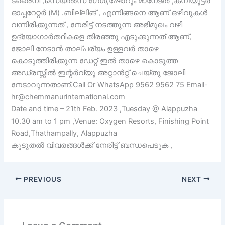
ട്രൈനീ ,സെയിൽസ് ഗേൾ,ഷോറൂം മാനേജർ ,കമ്പ്യൂട്ടർ
ഓപ്പറേറ്റർ (M) .ബില്ലിങ് , എന്നിങ്ങനെ ആണ് ഒഴിവുകൾ
വന്നിരിക്കുന്നത് , നേരിട്ട് നടത്തുന്ന അഭിമുഖം വഴി
ഉദ്യോഗാർത്ഥികളെ തിരഞ്ഞു എടുക്കുന്നത് ആണ്,
ജോലി നേടാൻ താല്പര്യം ഉള്ളവർ താഴെ
കൊടുത്തിരിക്കുന്ന ഡേറ്റ് ഇൽ താഴെ കൊടുത്ത
അഡ്രസ്സിൽ ഇന്റർവ്യൂ അറ്റാൻറ്റ് ചെയ്തു ജോലി
നേടാവുന്നതാണ്.Call Or WhatsApp 9562 9562 75 Email-
hr@chemmanurinternational.com
Date and time – 21th Feb. 2023 ,Tuesday @ Alappuzha
10.30 am to 1 pm ,Venue: Oxygen Resorts, Finishing Point
Road,Thathampally, Alappuzha
കുടുതൽ വിവരങ്ങൾക്ക് നേരിട്ട് ബന്ധപെടുക ,
PREVIOUS
NEXT