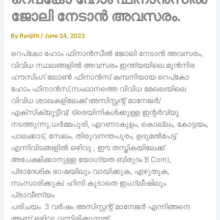
ജോലി നേടാൻ അവസരം.
By
Ranjith
/
June 24, 2023
റെപ്‌കോ ഹോം ഫിനാൻസീൽ ജോലി നേടാൻ അവസരം,
വിവിധ സ്ഥലങ്ങളിൽ അവസരം ഇന്ത്യയിലെ മുൻനിര
ഹൗസിംഗ് ലോൺ ഫിനാൻസ് കമ്പനിയായ റെപ്‌കോ
ഹോം ഫിനാൻസ്,സംഥാനത്തെ വിവിധ മേഖലയിലെ
വിവിധ ശാഖകളിലേക്ക് അസിസ്റ്റന്റ് മാനേജർ/
എക്‌സിക്യൂട്ടീവ്/ ട്രെയിനികൾക്കുള്ള ഇന്റർവ്യൂ
നടത്തുന്നു.ധർമ്മപുരി, എറണാകുളം, കൊല്ലം, കോട്ടയം,
പാലക്കാട്, സേലം, തിരുവനന്തപുരം, ഉദുമൽപേട്ട്
എന്നിവിടങ്ങളിൽ ഒഴിവു , ഈ തസ്തികയിലേക്ക്
അപേക്ഷിക്കാനുള്ള യോഗ്യത ബിരുദം B Com),
പ്രാദേശിക ഭാഷയിലും വായിക്കുക, എഴുതുക,
സംസാരിക്കുക) ഹിന്ദി കൂടാതെ ഇംഗ്ലീഷിലും
പ്രാവീണ്യം
പരിചയം 3 വർഷം അസിസ്റ്റന്റ് മാനേജർ എന്നിങ്ങനെ
ആണ് ഒഴിവു വന്നിരിക്കുന്നത് ,