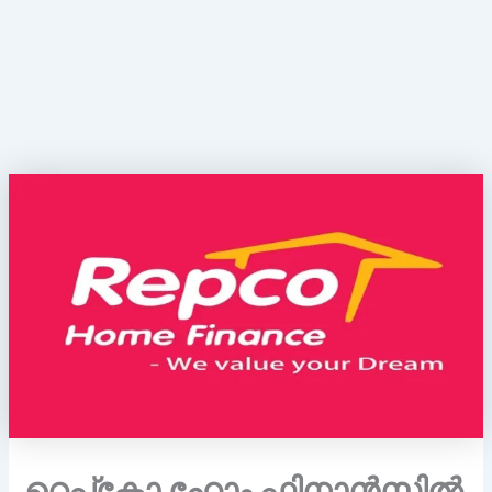
റെപ്‌കോ ഹോം ഫിനാൻസിൽ