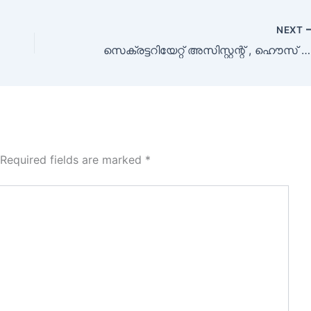
NEXT
സെക്രട്ടറിയേറ്റ് അസിസ്റ്റന്റ്‌ , ഹൌസ് കീപ്പർ, Steno, തുടങ്ങിയ 295 ഒഴിവുകൾ
Required fields are marked
*