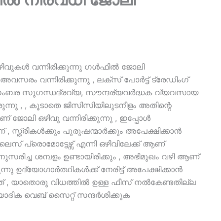
ിവുകൾ വന്നിരിക്കുന്നു ഗൾഫിൽ ജോലി
സരം വന്നിരിക്കുന്നു , ലക്‌സ് പോർട്ട് ട്രേഡിംഗ്
ഡംബര സുഗന്ധദ്രവ്യ, സൗന്ദര്യവർദ്ധക വ്യവസായ
നു , , കൂടാതെ ജിസിസിയിലുടനീളം അതിന്റെ
 ജോലി ഒഴിവു വന്നിരിക്കുന്നു , ഇപ്പോൾ
 , സ്ത്രീകൾക്കും പുരുഷന്മാർക്കും അപേക്ഷിക്കാൻ
 പ്രൊമോട്ടേഴ്സ് എന്നി ഒഴിവിലേക്ക് ആണ്
നുസരിച്ച ശമ്പളം ഉണ്ടായിരിക്കും , അഭിമുഖം വഴി ആണ്
ന്നു ഉദ്യോഗാർത്ഥികൾക്ക് നേരിട്ട് അപേക്ഷിക്കാൻ
് , യാതൊരു വിധത്തിൽ ഉള്ള ഫീസ് നൽകേണ്ടതില്ല
ദിക വെബ് സൈറ്റ് സന്ദർശിക്കുക