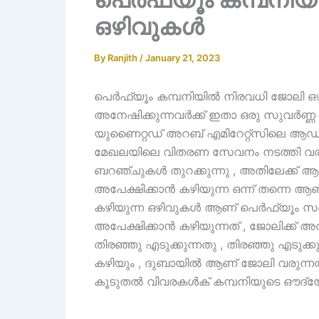
ഒഴിവുകൾ
By
Ranjith
/
January 21, 2023
പെർഫ്യൂം കമ്പനിയിൽ നിരവധി ജോലി ഒഴ
അനേഷിക്കുന്നവർക്ക് ഇതാ ഒരു സുവർണ്ണ അവ
യുണൈറ്റഡ് അറബ് എമിറേറ്റ്‌സിലെ ആ
മേഖലയിലെ വിതരണ സേവനം നടത്തി വരുന്
ബറഞ്ചുകൾ തുറക്കുന്നു , അതിലേക്ക് ആണ്
അപേക്ഷിക്കാൻ കഴിയുന്ന ഒന്ന് തന്നെ ആണ്
കഴിയുന്ന ഒഴിവുകൾ ആണ് പെർഫ്യൂം സലെസ്
അപേക്ഷിക്കാൻ കഴിയുന്നത് , ജോലിക്ക് അ
തിരഞ്ഞു എടുക്കുന്നതു , തിരഞ്ഞു എടുക്കു
കഴിയും , ദുബായിൽ ആണ് ജോലി വരുന്നത
കൂടുതൽ വിവരകൾക് കമ്പനിയുടെ ഔദ്യോ