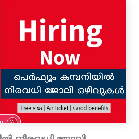
ിൽ നിരവധി ജോലി