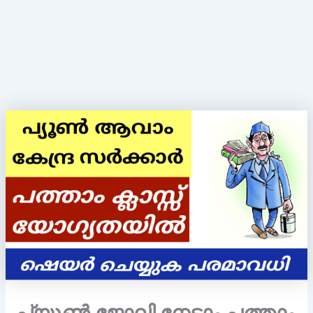
പ്യൂൺ ജോലി നേടാം പത്താം