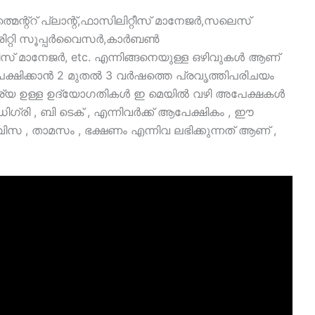
ന്റ്റ് പ്ലാന്റ്,ഫാസിലിറ്റീസ് മാനേജർ,സലെസ്
ിറ്റി സൂപ്പർവൈസർ,കാർബൺ
്റീസ് മാനേജർ, etc. എന്നിങ്ങനെയുള്ള ഒഴിവുകൾ ആണ്
അപേക്ഷിക്കാൻ 2 മുതൽ 3 വർഷത്തെ പ്രവൃത്തിപരിചയം
ര്യ ഉള്ള ഉദ്യോഗതികൾ ഇ മെയിൽ വഴി അപേക്ഷകൾ
ിഗ്രി , ബി ടെക് , എന്നിവർക്ക് ആപേക്ഷികം , ഈ
ിസ , താമസം , ഭക്ഷണം എന്നിവ ലഭിക്കുന്നത് ആണ് ,