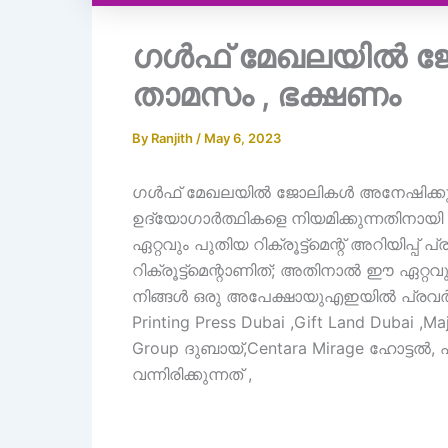
ഗൾഫ് മേഖലയിൽ ജോ
താമസം , ഭക്ഷണം
By
Ranjith
/
May 6, 2023
ഗൾഫ് മേഖലയിൽ ജോലികൾ അനേഷിക്കുന്
ഉദ്യോഗാർത്ഥികളെ നിയമിക്കുന്നതിനായ
ഏറ്റവും പുതിയ റിക്രൂട്ട്‌മെന്റ് അറിയിപ്പ് 
റിക്രൂട്ട്‌മെന്റാണിത്; അതിനാൽ ഈ ഏറ്റവ
നിങ്ങൾ ഒരു അപേക്ഷായുഎഇയിൽ പ്രവർത്തി
Printing Press Dubai ,Gift Land Dubai ,M
Group ദുബായ്,Centara Mirage ഹോട്ടൽ,
വന്നിരിക്കുന്നത് ,