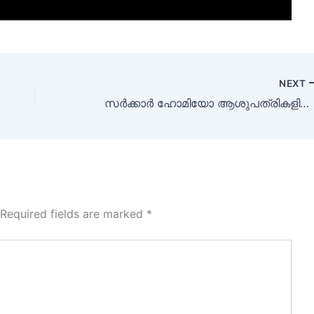
NEXT
സർക്കാർ ഹോമിയോ ആശുപത്രികളിൽ അറ്റൻഡർ ജോലി നേടാൻ അവസരം
Required fields are marked
*