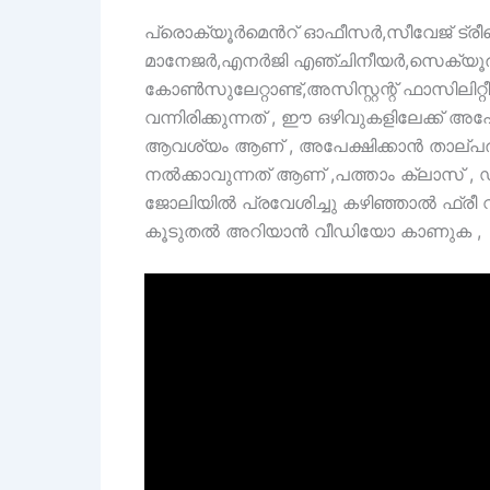
പ്രൊക്യൂർമെൻറ് ഓഫീസർ,സീവേജ് ട്രീത്മെ
മാനേജർ,എനർജി എഞ്ചിനീയർ,സെക്യൂര
കോൺസുലേറ്റാണ്ട്,അസിസ്റ്റന്റ് ഫാസിലിറ
വന്നിരിക്കുന്നത് , ഈ ഒഴിവുകളിലേക്ക് 
ആവശ്യം ആണ് , അപേക്ഷിക്കാൻ താല്പ
നൽക്കാവുന്നത് ആണ് ,പത്താം ക്ലാസ് , ഡ
ജോലിയിൽ പ്രവേശിച്ചു കഴിഞ്ഞാൽ ഫ്രീ വ
കൂടുതൽ അറിയാൻ വീഡിയോ കാണുക ,