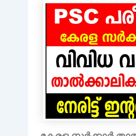
കേരള സർക്കാർ താ