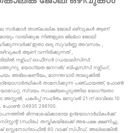
കളിലെ സർക്കാർ താത്കാലിക ജോലി ഒഴിവുകൾ ആണ്
ർണമായും വായിക്കുക നിങ്ങളുടെ ജില്ലാ ജോലി
ിക്കുന്നവർക്ക് ഇതാ ഒരു സുവർണ്ണ അവസരം ,
ഴിവുകൾ ആണ് വന്നിരിക്കുന്നത് ,
ിയിൽ നഴ്സിംഗ് ഓഫീസർ (ഡയാലിസിസ്)
ത്തുന്നു. യോഗ്യത ജനറൽ/ ബിഎസ്‌സി നഴ്സിംഗ്,
ിചയം അഭിലഷണീയം, മാനന്തവാടി താലൂക്കിൽ
. ഉദ്യോഗാർത്ഥികൾ താമസിക്കുന്ന പഞ്ചായത്ത്, ഫോൺ
ബയോഡേറ്റ, സ്വയം സാക്ഷ്യപ്പെടുത്തിയ യോഗ്യതാ
ടെ അസ്സൽ, പകർപ്പ് സഹിതം ജനുവരി 21 ന് രാവിലെ 10
ണം. ഫോൺ: 04935 296100.
ഥാപനത്തിൽ ഭിന്നശേഷിക്കാരായ ഉദ്യോഗാർഥികൾക്ക്
ന്റ് (സ്ഥിരം) തസ്തികയിലേക്ക് അപേക്ഷ ക്ഷണിച്ചു.
് സ്റ്റെനോഗ്രാഫിൽ 60 വാക്ക് സ്പീഡ്, അല്ലെങ്കിൽ