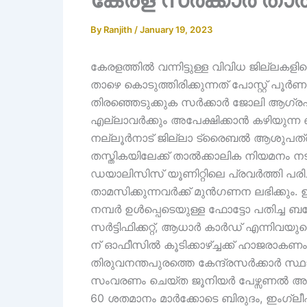
By
Ranjith
/
January 19, 2023
കേരളത്തിൽ വന്നിട്ടുള്ള വിവിധ ജില്ല
താഴെ കൊടുത്തിരിക്കുന്നത് പോസ്റ്റ്‌ പൂ
തിരഞ്ഞെടുക്കുക സർക്കാർ ജോലി ആഗ്രഹ
എല്ലാവർക്കും അപേക്ഷിക്കാൻ കഴിയുന്ന ഒ
നല്ലൂർനാട് ജില്ലാ ട്രൈബൽ ആശുപത്ര
തസ്തികയിലേക്ക് താൽക്കാലിക നിയമനം നട
ഡയാലിസിസ് യൂണിറ്റിലെ പ്രവർത്തി പര
താമസിക്കുന്നവർക്ക് മുൻഗണന ലഭിക്കും
നമ്പർ ഉൾപ്പെടെയുള്ള ഫോട്ടോ പതിച്ച 
സർട്ടിഫിക്കറ്റ്, ആധാർ കാർഡ് എന്നിവയു
ന് ഓഫീസിൽ കൂടിക്കാഴ്ച്ചക്ക് ഹാജരാക
തിരുവനന്തപുരത്തെ കേന്ദ്രസർക്കാർ സ്
സംവരണം ചെയ്ത ജൂനിയർ പേഴ്സണൽ അസിസ്റ്റ
60 ശതമാനം മാർക്കോടെ ബിരുദം, ഇംഗ്ലീഷ