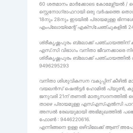
60 ശതമാനം മാർക്കോടെ കോമേഴ്സ്യൽ / സെ
സ്റ്റെനോഗ്രാഫറായി ഒരു വർഷത്തെ തൊഴിൽ
18നും 28നും ഇടയിൽ പ്രായമുള്ള ഭിന്നശ
എംപ്ലോയ്മെന്റ് എക്സ്ചേഞ്ചുകളിൽ 24ന് 
ശ്രീകൃഷ്ണപുരം ബ്ലോക്ക് പഞ്ചായത്തിന് കീഴ
എസ്.സി വിഭാഗം വനിതാ ജീവനക്കാരെ നിയമ
ശ്രീകൃഷ്ണപുരം ബ്ലോക്ക് പഞ്ചായത്തിൽ
9496295293
വനിതാ ശിശുവികസന വകുപ്പിന് കീഴിൽ മായ
വയലൻസ് ഷെൽട്ടർ ഹോമിൽ പ്യൂൺ, കുക്ക് 
ജനുവരി 21ന് തണൽ മാതൃസദനത്തിൽ വെച്
താഴെ പ്രായമുള്ള എസ്എസ്എൽസി പാസ്സ
അസൽ രേഖയുമായി അഭിമുഖത്തിൽ പങ്കെ
ഫോൺ : 9446220616.
എന്നിങ്ങനെ ഉള്ള ഒഴിവിലേക്ക് ആണ് അപേ