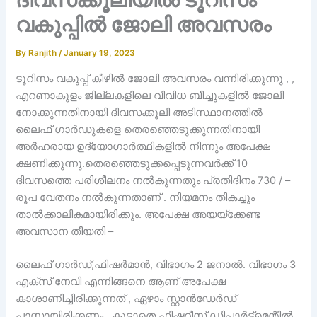
വകുപ്പിൽ ജോലി അവസരം
By
Ranjith
/
January 19, 2023
ടൂറിസം വകുപ്പ് കീഴിൽ ജോലി അവസരം വന്നിരിക്കുന്നു , ,
എറണാകുളം ജില്ലകളിലെ വിവിധ ബീച്ചുകളിൽ ജോലി
നോക്കുന്നതിനായി ദിവസക്കൂലി അടിസ്ഥാനത്തിൽ
ലൈഫ് ഗാർഡുകളെ തെരഞ്ഞെടുക്കുന്നതിനായി
അർഹരായ ഉദ്യോഗാർത്ഥികളിൽ നിന്നും അപേക്ഷ
ക്ഷണിക്കുന്നു.തെരഞ്ഞെടുക്കപ്പെടുന്നവർക്ക് 10
ദിവസത്തെ പരിശീലനം നൽകുന്നതും പ്രതിദിനം 730 / –
രൂപ വേതനം നൽകുന്നതാണ് . നിയമനം തികച്ചും
താൽക്കാലികമായിരിക്കും. അപേക്ഷ അയയ്ക്കേണ്ട
അവസാന തീയതി –
ലൈഫ് ഗാർഡ്,ഫിഷർമാൻ, വിഭാഗം 2 ജനാൽ. വിഭാഗം 3
എക്സ് നേവി എന്നിങ്ങനെ ആണ് അപേക്ഷ
കാശാണിച്ചിരിക്കുന്നത് , ഏഴാം സ്റ്റാൻഡേർഡ്
പാസ്സായിരിക്കണം . കൂടാതെ ഫിഷറീസ് ഡിപ്പാർട്ട്മെന്റിൽ