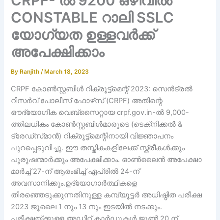
CRPF- ൽ 9200 ഒഴിവിൽ
CONSTABLE റാലി SSLC
യോഗ്യത ഉള്ളവർക്ക്
അപേക്ഷിക്കാം
By
Ranjith
/
March 18, 2023
CRPF കോൺസ്റ്റബിൾ റിക്രൂട്ട്‌മെന്റ് 2023: സെൻട്രൽ
റിസർവ് പോലീസ് ഫോഴ്‌സ് (CRPF) അതിന്റെ
ഔദ്യോഗിക വെബ്‌സൈറ്റായ crpf.gov.in-ൽ 9,000-
ത്തിലധികം കോൺസ്റ്റബിൾമാരുടെ (ടെക്‌നിക്കൽ &
ട്രേഡ്‌സ്‌മാൻ) റിക്രൂട്ട്‌മെന്റിനായി വിജ്ഞാപനം
പുറപ്പെടുവിച്ചു. ഈ തസ്തികകളിലേക്ക് സ്ത്രീകൾക്കും
പുരുഷന്മാർക്കും അപേക്ഷിക്കാം. ഓൺലൈൻ അപേക്ഷാ
മാർച്ച് 27-ന് ആരംഭിച്ച് ഏപ്രിൽ 24-ന്
അവസാനിക്കും.ഉദ്യോഗാർത്ഥികളെ
തിരഞ്ഞെടുക്കുന്നതിനുള്ള കമ്പ്യൂട്ടർ അധിഷ്ഠിത പരീക്ഷ
2023 ജൂലൈ 1 നും 13 നും ഇടയിൽ നടക്കും.
പരീക്ഷയ്ക്കുള്ള അഡ്മിറ്റ് കാർഡുകൾ ജൂൺ 20 ന്