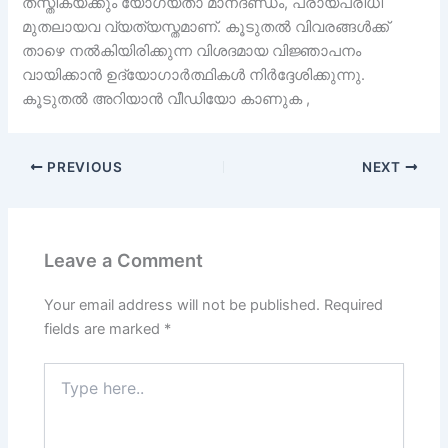
തസ്തികയ്ക്കും യോഗ്യതാ മാനദണ്ഡം, പ്രായപരിധി
മുതലായവ വ്യത്യസ്തമാണ്. കൂടുതൽ വിവരങ്ങൾക്ക്
താഴെ നൽകിയിരിക്കുന്ന വിശദമായ വിജ്ഞാപനം
വായിക്കാൻ ഉദ്യോഗാർത്ഥികൾ നിർദ്ദേശിക്കുന്നു.
കൂടുതൽ അറിയാൻ വീഡിയോ കാണുക ,
PREVIOUS
NEXT
Leave a Comment
Your email address will not be published.
Required
fields are marked
*
Type
here..