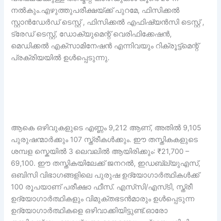
നൽകും.എഴുത്തുപരീക്ഷയ്ക്ക് പുറമേ, ഫിസിക്കൽ
സ്റ്റാൻഡേർഡ് ടെസ്റ്റ് , ഫിസിക്കൽ എഫിഷ്യൻസി ടെസ്റ്റ് ,
ട്രേഡ് ടെസ്റ്റ്, ഡോക്യുമെന്റ് വെരിഫിക്കേഷൻ,
മെഡിക്കൽ എക്സാമിനേഷൻ എന്നിവയും റിക്രൂട്ട്മെന്റ്
പ്രക്രിയയിൽ ഉൾപ്പെടുന്നു.
ആകെ ഒഴിവുകളുടെ എണ്ണം 9,212 ആണ്, അതിൽ 9,105
പുരുഷന്മാർക്കും 107 സ്ത്രീകൾക്കും. ഈ തസ്തികകളുടെ
ശമ്പള സ്കെയിൽ 3 ലെവലിൽ ആയിരിക്കും: ₹21,700 –
69,100. ഈ തസ്തികയിലേക്ക് ജനറൽ, ഇഡബ്ല്യുഎസ്,
ഒബിസി വിഭാഗങ്ങളിലെ പുരുഷ ഉദ്യോഗാർത്ഥികൾക്ക്
100 രൂപയാണ് പരീക്ഷാ ഫീസ്. എസ്‌സി/എസ്‌ടി, സ്ത്രീ
ഉദ്യോഗാർത്ഥികളും വിമുക്തഭടൻമാരും ഉൾപ്പെടുന്ന
ഉദ്യോഗാർത്ഥികളെ ഒഴിവാക്കിയിട്ടുണ്ട്.ഓരോ