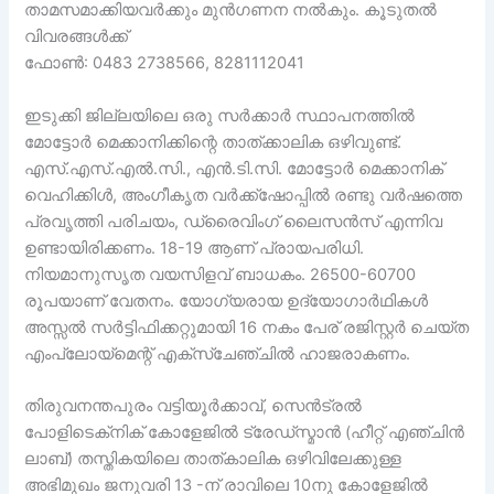
താമസമാക്കിയവർക്കും മുൻഗണന നൽകും. കൂടുതൽ
വിവരങ്ങൾക്ക്
ഫോൺ: 0483 2738566, 8281112041
ഇടുക്കി ജില്ലയിലെ ഒരു സർക്കാർ സ്ഥാപനത്തിൽ
മോട്ടോർ മെക്കാനിക്കിന്റെ താത്ക്കാലിക ഒഴിവുണ്ട്.
എസ്.എസ്.എൽ.സി., എൻ.ടി.സി. മോട്ടോർ മെക്കാനിക്
വെഹിക്കിൾ, അംഗീകൃത വർക്ക്‌ഷോപ്പിൽ രണ്ടു വർഷത്തെ
പ്രവൃത്തി പരിചയം, ഡ്രൈവിംഗ് ലൈസൻസ് എന്നിവ
ഉണ്ടായിരിക്കണം. 18-19 ആണ് പ്രായപരിധി.
നിയമാനുസൃത വയസിളവ് ബാധകം. 26500-60700
രൂപയാണ് വേതനം. യോഗ്യരായ ഉദ്യോഗാർഥികൾ
അസ്സൽ സർട്ടിഫിക്കറ്റുമായി 16 നകം പേര് രജിസ്റ്റർ ചെയ്ത
എംപ്ലോയ്‌മെന്റ് എക്‌സ്‌ചേഞ്ചിൽ ഹാജരാകണം.
തിരുവനന്തപുരം വട്ടിയൂർക്കാവ്, സെൻട്രൽ
പോളിടെക്‌നിക്‌ കോളേജിൽ ട്രേഡ്‌സ്മാൻ (ഹീറ്റ് എഞ്ചിൻ
ലാബ്) തസ്തികയിലെ താത്കാലിക ഒഴിവിലേക്കുള്ള
അഭിമുഖം ജനുവരി 13 -ന് രാവിലെ 10നു കോളേജിൽ