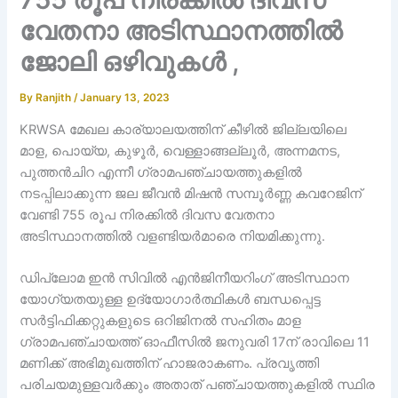
വേതനാ അടിസ്ഥാനത്തിൽ
ജോലി ഒഴിവുകൾ ,
By
Ranjith
/
January 13, 2023
KRWSA മേഖല കാര്യാലയത്തിന് കീഴിൽ ജില്ലയിലെ
മാള, പൊയ്യ, കുഴൂർ, വെള്ളാങ്ങല്ലൂർ, അന്നമനട,
പുത്തൻചിറ എന്നീ ഗ്രാമപഞ്ചായത്തുകളിൽ
നടപ്പിലാക്കുന്ന ജല ജീവൻ മിഷൻ സമ്പൂർണ്ണ കവറേജിന്
വേണ്ടി 755 രൂപ നിരക്കിൽ ദിവസ വേതനാ
അടിസ്ഥാനത്തിൽ വളണ്ടിയർമാരെ നിയമിക്കുന്നു.
ഡിപ്ലോമ ഇൻ സിവിൽ എൻജിനീയറിംഗ് അടിസ്ഥാന
യോഗ്യതയുള്ള ഉദ്യോഗാർത്ഥികൾ ബന്ധപ്പെട്ട
സർട്ടിഫിക്കറ്റുകളുടെ ഒറിജിനൽ സഹിതം മാള
ഗ്രാമപഞ്ചായത്ത് ഓഫീസിൽ ജനുവരി 17ന് രാവിലെ 11
മണിക്ക് അഭിമുഖത്തിന് ഹാജരാകണം. പ്രവൃത്തി
പരിചയമുള്ളവർക്കും അതാത് പഞ്ചായത്തുകളിൽ സ്ഥിര