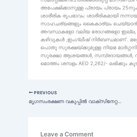
അപേക്ഷിക്കാനുള്ള പ്രായം പ്രായം 25ന
ശാരീരിക രൂപഭാവം: ശാരീരികമായി നന്നായി 
സാഹചര്യങ്ങളും കൈകാര്യം ചെയ്യാൻ ക
അവസ്ഥകളോ വലിയ രോഗങ്ങളോ ഇല്ല, 
കഴിവുകൾ ,ഇംഗ്ലീഷ് നിർബന്ധമാണ് . മറ്റേ
പൊതു സുരക്ഷയ്ക്കുമുള്ള നിയമ മാർഗ്ഗന
സുരക്ഷാ ആശയങ്ങൾ, സമ്പ്രദായങ്ങൾ, നടപ
മൊത്തം ശമ്പളം AED 2,262/- ലഭിക്കും ക
PREVIOUS
മൃഗസംരക്ഷണ വകുപ്പിൽ വാക്സിനേറ്റർമാരെയും സഹായികളെയും നിയമിക്കുന്നു
Leave a Comment