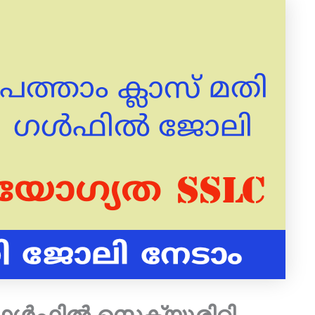
 ഗൾഫിൽ സെക്യൂരിറ്റി