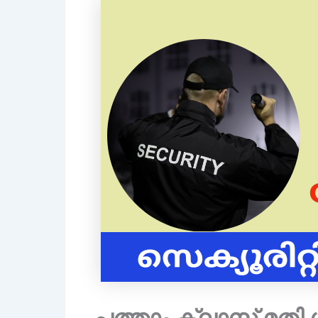
പത്താം ക്ലാസ് മതി