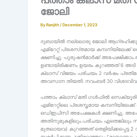
ജോലി
By
Ranjith
/
December 1, 2023
ദുബായിൽ നല്ലൊരു ജോലി ആഗ്രഹിക്കുന
എമിറേറ്റ് പ്രശസ്‌തമായ കമ്പനിയിലേക്ക
ക്ഷണിച്ചു. പുരുഷൻമാർക്ക് അപേക്ഷിക്ക
ഉണ്ടായിരിക്കണം ഉയരം കുറഞ്ഞത് 6 അടി
ക്ലാസ് വിജയം പരിചയം 2 വർഷം പ്രതിമാ
അവസാന തിയതി: നവംബർ 30 വിശദവിവരങ്
പത്താം ക്ലാസ് മതി ഗൾഫിൽ സെക്യൂര
എമിറേറ്റിലെ പ്രശസ്തമായ കമ്പനിയിലേക്ക് 
ഒഡിഇപിസി അപേക്ഷകൾ ക്ഷണിച്ചു. അ
അതിനുമുകളിലും.പരിചയം ഏതെങ്കിലും സ
മുതലായവ) കുറഞ്ഞത് തെളിയിക്കപ്പെട്ട 2
സമർപ്പിക്കണം.zതിരഞ്ഞെടുപ്പ് മാനദണ്ഡം