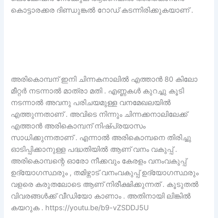
കൊട്ടാരക്കര ദിണ്ഡുങ്കൽ റോഡ് കടന്നിരിക്കുകയാണ് .
അരികൊമ്പന് ഇനി ചിന്നകനാലിൽ എത്താൻ 80 കിലോ
മീറ്റർ നടന്നാൽ മാത്രാ മതി . എണ്ണകൾ കുറച്ചു കൂടി
നടന്നാൽ അവനു പരിചയമുള്ള വനമേഖലയിൽ
എത്തുന്നതാണ് . അവിടെ നിന്നും ചിന്നക്കനാലിലേക്ക്
എത്താൻ അരികൊമ്പന് നിഷ്പ്രയാസം
സാധിക്കുന്നതാണ് . എന്നാൽ അരികൊമ്പനെ തിരിച്ചു
ഓടിപ്പിക്കാനുള്ള പദ്ധതിയിൽ ആണ് വനം വകുപ്പ് .
അരികൊമ്പന്റെ ഓരോ നീക്കവും കേരളം വനംവകുപ്പ്
ഉദ്യോഗസ്ഥരും , തമിഴ്നാട് വനംവകുപ്പ് ഉദ്യോഗസ്ഥരും
വളരെ കരുതലോടെ ആണ് നിരീക്ഷിക്കുന്നത് . കൂടുതൽ
വിവരങ്ങൾക്ക് വീഡിയോ കാണാം . അതിനായി ലിങ്കിൽ
കയറുക . https://youtu.be/b9-vZSDDJ5U