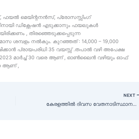
ീഡ്, ഫയൽ മെയിന്റനൻസ്, പ്രോസസ്സിംഗ്
യി ഡിക്റ്റേഷൻ എടുക്കാനും ഫയലുകൾ
ിരിക്കണം , തിരഞ്ഞെടുക്കപ്പെടുന്ന
മാസ ശമ്പളം നൽകും. കുറഞ്ഞത് : 14,000 – 19,000
ഷിക്കാൻ പ്രായപരിധി 35 വയസ്സ് .തപാൽ വഴി അപേക്ഷ
023 മാർച്ച് 30 വരെ ആണ് , ഓൺലൈൻ വഴിയും ഓഫ്
 ആണ് ,
NEXT
കേരളത്തിൽ ദിവസ വേതനാടിസ്ഥാനത്തിൽ ജോലി