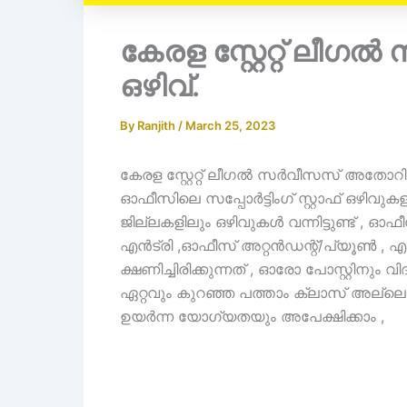
കേരള സ്റ്റേറ്റ് ല
ഒഴിവ്.
By
Ranjith
/
March 25, 2023
കേരള സ്റ്റേറ്റ് ലീഗൽ സർവീസസ് അതോറി
ഓഫീസിലെ സപ്പോർട്ടിംഗ് സ്റ്റാഫ് ഒഴിവുക
ജില്ലകളിലും ഒഴിവുകൾ വന്നിട്ടുണ്ട് , ഓഫീസ്
എൻട്രി ,ഓഫീസ് അറ്റൻഡന്റ്/പ്യൂൺ , എ
ക്ഷണിച്ചിരിക്കുന്നത് , ഓരോ പോസ്റ്റിനു
ഏറ്റവും കുറഞ്ഞ പത്താം ക്ലാസ് അല്ലെങ്
ഉയർന്ന യോഗ്യതയും അപേക്ഷിക്കാം ,