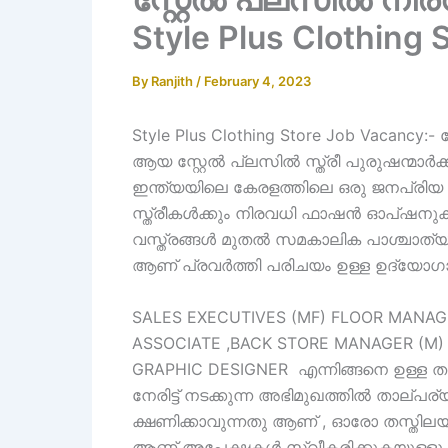
Style Plus Clothing
By
Ranjith
/
February 4, 2023
Style Plus Clothing Store Job Vacancy:
ആയ സ്റ്റേൽ പ്ലസിൽ സ്ത്രീ പുരുഷന്മാർക്
ഇന്ത്യയിലെ കേരളത്തിലെ ഒരു ജനപ്രിയ വ
സ്ത്രീകൾക്കും നിരവധി ഫാഷൻ ഓപ്ഷനുകൾ
വസ്ത്രങ്ങൾ മുതൽ സമകാലിക പാശ്ചാത്യ 
ആണ് പ്രവർത്തി പരിചയം ഉള്ള ഉദ്യോഗാർത
SALES EXECUTIVES (MF) FLOOR MANAG
ASSOCIATE ,BACK STORE MANAGER (M) .
GRAPHIC DESIGNER എന്നിങ്ങനെ ഉള്ള തസ്
നേരിട്ട് നടക്കുന്ന അഭിമുഖത്തിൽ താല്
ക്ഷണിക്കാവുന്നതു ആണ് , ഓരോ തസ്തില
ആണ് അപേക്ഷകൾ സ്വീകരിക്കുകയുള്ളൂ മ