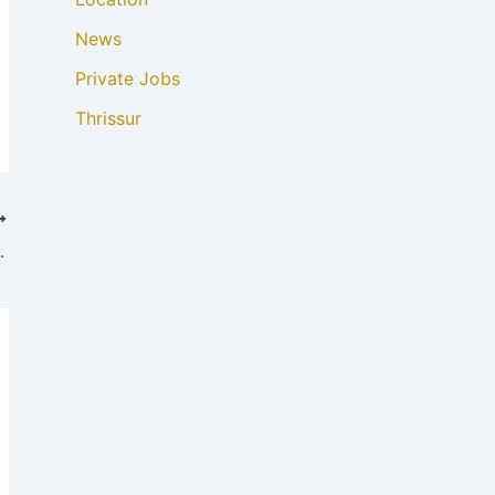
News
Private Jobs
Thrissur
arjah Job Vacancy