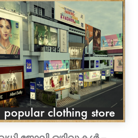
രവധി ജോലി ഒഴിവുകൾ –