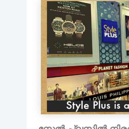
സ്റ്റേൽ പ്ലസിൽ നി