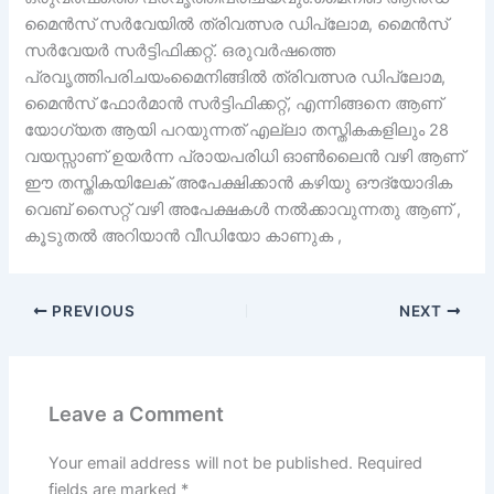
മൈൻസ് സർവേയിൽ ത്രിവത്സര ഡിപ്ലോമ, മൈൻസ്
സർവേയർ സർട്ടിഫിക്കറ്റ്. ഒരുവർഷത്തെ
പ്രവൃത്തിപരിചയംമൈനിങ്ങിൽ ത്രിവത്സര ഡിപ്ലോമ,
മൈൻസ് ഫോർമാൻ സർട്ടിഫിക്കറ്റ്, എന്നിങ്ങനെ ആണ്
യോഗ്യത ആയി പറയുന്നത് എല്ലാ തസ്തികകളിലും 28
വയസ്സാണ് ഉയർന്ന പ്രായപരിധി ഓൺലൈൻ വഴി ആണ്
ഈ തസ്തികയിലേക് അപേക്ഷിക്കാൻ കഴിയു ഔദ്യോദിക
വെബ് സൈറ്റ് വഴി അപേക്ഷകൾ നൽക്കാവുന്നതു ആണ് ,
കൂടുതൽ അറിയാൻ വീഡിയോ കാണുക ,
PREVIOUS
NEXT
Leave a Comment
Your email address will not be published.
Required
fields are marked
*