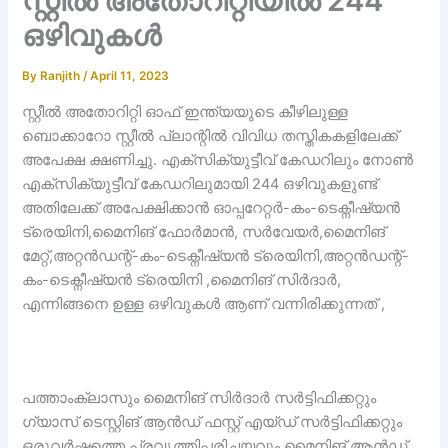
സ്റ്റീല്‍ അതോറിറ്റിയില്‍ 244
ഒഴിവുകൾ
By
Ranjith
/
April 11, 2023
സ്റ്റീൽ അതോറിറ്റി ഓഫ് ഇന്ത്യയുടെ കീഴിലുള്ള
ബൊക്കാറോ സ്റ്റീൽ പ്ലാന്റിൽ വിവിധ തസ്തികകളിലേക്ക്
അപേക്ഷ ക്ഷണിച്ചു. എക്‌സിക്യുട്ടീവ് കേഡറിലും നോൺ
എക്‌സിക്യുട്ടീവ് കേഡറിലുമായി 244 ഒഴിവുകളുണ്ട്
അതിലേക്ക് അപേക്ഷിക്കാൻ ഓപ്പറേറ്റർ-കം-ടെക്നീഷ്യൻ
ട്രെയിനി,മൈനിങ് ഫോർമാൻ, സർവേയർ,മൈനിങ്
മേറ്റ്,അറ്റൻഡന്റ്-കം-ടെക്നീഷ്യൻ ട്രെയിനി,അറ്റൻഡന്റ്-
കം-ടെക്നീഷ്യൻ ട്രെയിനി ,മൈനിങ് സിർദാർ,
എന്നിങ്ങനെ ഉള്ള ഒഴിവുകൾ ആണ് വന്നിരിക്കുന്നത് ,
പത്താംക്ലാസും മൈനിങ് സിർദാർ സർട്ടിഫിക്കറ്റും
ഗ്യാസ് ടെസ്റ്റിങ് ആൻഡ് ഫസ്റ്റ് എയ്ഡ് സർട്ടിഫിക്കറ്റും
ഒരുവർഷത്തെ പ്രവൃത്തിപരിചയവും.മൈനിങ് ആൻഡ്