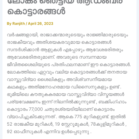
ലോകം ഞെട്ടിയ ആഡംബര
കൊട്ടാരങ്ങൾ
By
Ranjith
/
April 26, 2023
വർഷങ്ങളായി, രാജാക്കന്മാരുടെയും രാജ്ഞിമാരുടെയും
രാജകീയവും അതിശയകരവുമായ കൊട്ടാരങ്ങൾ
സന്ദർശിക്കാൻ ആളുകൾ എപ്പോഴും ആവേശഭരിതരും
ആവേശഭരിതരുമാണ്. അവരുടെ സമ്പന്നമായ
ജീവിതശൈലിയുടെ പ്രതിഫലനമാണ് ഈ കൊട്ടാരങ്ങൾ.
ലോകത്തിലെ ഏറ്റവും വലിയ കൊട്ടാരങ്ങൾക്ക് തനതായ
വാസ്തുവിദ്യാ ശൈലികളും അവിശ്വസനീയമായ
കഥകളും അതിമനോഹരമായ ഡിസൈനുകളും ഉണ്ട് .
ഭൂമിയിലെ കൗതുകകരമായ വാസ്തുവിദ്യാ വിസ്മയങ്ങൾ
പര്യവേക്ഷണം ഇന്ന് നിലനിൽക്കുന്നുണ്ട് , ബക്കിംഗ്ഹാം
കൊട്ടാരം 77,000 ചതുരശ്രയടിയിലാണ് കൊട്ടാരം
വ്യാപിച്ചുകിടക്കുന്നത് . ആകെ 775 മുറികളുണ്ട്. ഇതിൽ
52 രാജകീയ മുറികൾ, 19 സ്റ്റേറൂമുകൾ, 78കുളിമുറികൾ ,
92 ഓഫീസുകൾ എന്നിവ ഉൾപ്പെടുന്നു .