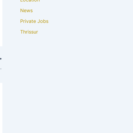
News
Private Jobs
Thrissur
t job vacancy 2023