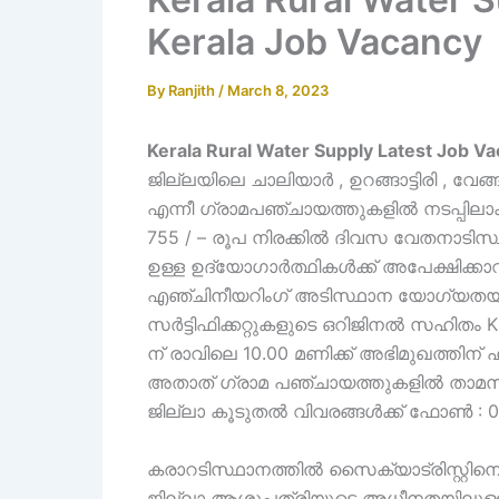
Kerala Job Vacancy
By
Ranjith
/
March 8, 2023
Kerala Rural Water Supply Latest Job V
ജില്ലയിലെ ചാലിയാർ , ഉറങ്ങാട്ടിരി , വേങ്
എന്നീ ഗ്രാമപഞ്ചായത്തുകളിൽ നടപ്പിലാക
755 / – രൂപ നിരക്കിൽ ദിവസ വേതനാടിസ്
ഉള്ള ഉദ്യോഗാർത്ഥികൾക്ക് അപേക്ഷിക്
എഞ്ചിനീയറിംഗ് അടിസ്ഥാന യോഗ്യതയുള
സർട്ടിഫിക്കറ്റുകളുടെ ഒറിജിനൽ സഹിതം 
ന് രാവിലെ 10.00 മണിക്ക് അഭിമുഖത്തിന്
അതാത് ഗ്രാമ പഞ്ചായത്തുകളിൽ താമസമ
ജില്ലാ കൂടുതൽ വിവരങ്ങൾക്ക് ഫോൺ : 04
കരാറടിസ്ഥാനത്തിൽ സൈക്യാട്രിസ്റ്റിനെ 
ജില്ലാ ആശുപത്രിയുടെ അധീനതയിലുള്ള