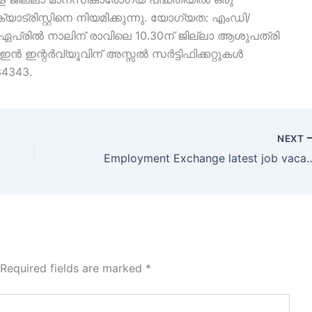
ട്രിസ്റ്റിനെ നിയമിക്കുന്നു. യോഗ്യത: എംഡി/
്രിൽ നാലിന് രാവിലെ 10.30ന് ജില്ലാ ആശുപത്രി
് ഇൻ ഇന്റർവ്യൂവിന് അസ്സൽ സർട്ടിഫിക്കറ്റുകൾ
4343.
NEXT
Employment Exchange lates
Required fields are marked
*