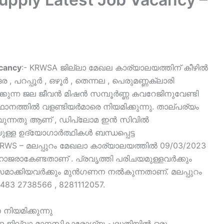
acancy
:- KRWSA ജില്ലാ മേഖല കാര്യാലയത്തിന് കീഴിൽ
ങര , പറപ്പൂർ , ഒഴൂർ , തെന്നല , പെരുമണ്ണക്ലാരി
്കുന്ന ജല ജീവൻ മിഷൻ സമ്പൂർണ്ണ കവറേജിനുവേണ്ടി
ഥാനത്തിൽ വളണ്ടിയർമാരെ നിയമിക്കുന്നു. താല്പര്യം
കാവുന്നതു ആണ് , ഡിപ്ലോമ ഇൻ സിവിൽ
്ള ഉദ്യോഗാർത്ഥികൾ ബന്ധപ്പെട്ട
KRWS – മലപ്പുറം മേഖലാ കാര്യാലയത്തിൽ 09/03/2023
 ഹാജരാകേണ്ടതാണ് . പ്രവൃത്തി പരിചയമുള്ളവർക്കും
ാക്കിയവർക്കും മുൻഗണന നൽകുന്നതാണ്. മലപ്പുറം
83 2738566 , 8281112057.
നിയമിക്കുന്നു
 ജില്ലാ മാനസികാരോഗ്യ പദ്ധതിയിൽ ഒരു