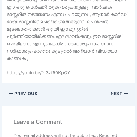
ഈ ഒരു പെൻഷൻ തുക വരുകയുള്ളു , വാർഷിക
മാസ്റ്ററിങ് നടത്തണം എന്നും പറയുന്നു , ആധാർ കാർഡ്
മായി മാസ്റ്ററിങ് ചെയ്യേണ്ടത് ആണ് , പെൻഷൻ
മുടങ്ങാതിരിക്കാൻ ആയി ഈ മുസ്റ്ററിങ്
പൂർത്തിയായിരിക്കണം എല്ലാവർഷവും ഈ മാസ്റ്ററിങ്
ചെയ്യണം എന്നും കേന്ദ്ര സർക്കാരും സംസ്ഥാന
സർക്കാരും പറഞ്ഞു കൂടുതൽ അറിയാൻ വീഡിയോ
കാണുക ,
https://youtu.be/Yr3zf50KpOY
PREVIOUS
NEXT
Leave a Comment
Your email address will not be published.
Required