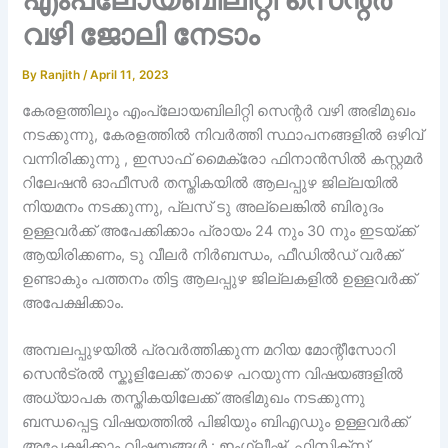
വഴി ജോലി നേടാം
By
Ranjith
/
April 11, 2023
കേരളത്തിലും എംപ്ലോയബിലിറ്റി സെന്റർ വഴി അഭിമുഖം
നടക്കുന്നു, കേരളത്തിൽ നിവർത്തി സ്ഥാപനങ്ങളിൽ ഒഴിവ്
വന്നിരിക്കുന്നു , ഇസാഫ് മൈക്രോ ഫിനാൻസിൽ കസ്റ്റമർ
റിലേഷൻ ഓഫീസർ തസ്തികയിൽ ആലപ്പുഴ ജില്ലയിൽ
നിയമനം നടക്കുന്നു, പ്ലസ് ടു അല്ലെങ്കിൽ ബിരുദം
ഉള്ളവർക്ക് അപേക്കിക്കാം പ്രായം 24 നും 30 നും ഇടയ്ക്ക്
ആയിരിക്കണം, ടു വീലർ നിർബന്ധം, ഫീഡിൽഡ് വർക്ക്‌
ഉണ്ടാകും പത്തനം തിട്ട ആലപ്പുഴ ജില്ലകളിൽ ഉള്ളവർക്ക്
അപേക്ഷിക്കാം.
അമ്പലപ്പുഴയിൽ പ്രവർത്തിക്കുന്ന മറിയ മോന്റീസോറി
സെൻട്രൽ സ്കൂളിലേക്ക് താഴെ പറയുന്ന വിഷയങ്ങളിൽ
അധ്യാപക തസ്തികയിലേക്ക് അഭിമുഖം നടക്കുന്നു
ബന്ധപ്പെട്ട വിഷയത്തിൽ പിജിയും ബിഎഡും ഉള്ളവർക്ക്
അപേക്ഷിക്കാം വിഷയങ്ങൾ : ഇംഗ്ലീഷ്, ഫിസിക്സ്‌,