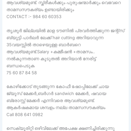
ആവശ്യമുണ്ട്. സ്ത്രീകൾക്കും പുരുഷന്മാർക്കും വെവേറെ
താമസസൗകര്യം ഉണ്ടായിരിക്കും
CONTACT :- 984 60 60353
തൃശൂർ ജില്ലയിൽ മാള ടൗണിൽ പ്രവർത്തിക്കുന്ന ജന്റ്സ്
ബ്യൂട്ടി പാർലർ ലേക്ക് hair cutting അറിയാവുന്ന
35വയസ്സിൽ താഴെയുള്ള ബാർബറെ
ആവശ്യമുണ്ട്.Salary +കമ്മീഷൻ +താമസം..
നൽകുന്നതാണ കൂടുതൽ അറിയാൻ നേരിട്ട്
ബന്ധപെടുക
75 60 87 84 58
കോഴിക്കോട് തുടങ്ങുന്ന കോഫീ ഷോപ്പിലേക്ക് ചായ
ജ്യൂസ് മേക്കർ,ബർഗർ sandwich മേക്കർ, ഷവായ
ബ്രോസ്റ്റ് മേക്കർ എന്നിവരെ ആവശ്യമുണ്ട്.
ആകർഷകമായ ശമ്പളം നല്ല താമസസൗകര്യം
Call 808 641 0982
സെക്യൂരിറ്റി ഒഴിവിലേക്ക് അപേക്ഷ ക്ഷണിച്ചിരിക്കുന്നു