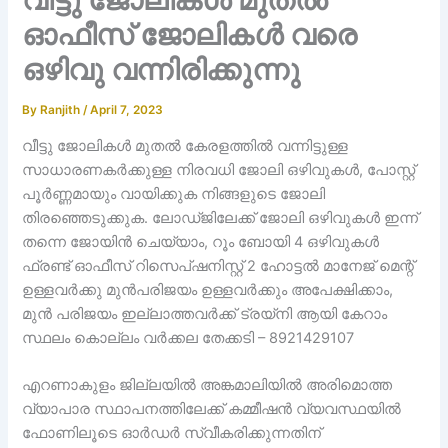
ഓഫീസ് ജോലികൾ വരെ
ഒഴിവു വന്നിരിക്കുന്നു
By
Ranjith
/
April 7, 2023
വീട്ടു ജോലികൾ മുതൽ കേരളത്തിൽ വന്നിട്ടുള്ള
സാധാരണകർക്കുള്ള നിരവധി ജോലി ഒഴിവുകൾ, പോസ്റ്റ്‌
പൂർണ്ണമായും വായിക്കുക നിങ്ങളുടെ ജോലി
തിരഞ്ഞെടുക്കുക. ലോഡ്ജിലേക്ക് ജോലി ഒഴിവുകൾ ഇന്ന്
തന്നെ ജോയിൻ ചെയ്യാം, റൂം ബോയി 4 ഒഴിവുകൾ
ഫ്രണ്ട് ഓഫീസ് റിസെപ്ഷനിസ്റ്റ് 2 ഹോട്ടൽ മാനേജ് മെന്റ്
ഉള്ളവർക്കു മുൻപരിജയം ഉള്ളവർക്കും അപേക്ഷിക്കാം,
മുൻ പരിജയം ഇല്ലാത്തവർക്ക് ട്രയ്നി ആയി കേറാം
സ്ഥലം കൊല്ലം വർക്കല തേക്കടി – 8921429107
എറണാകുളം ജില്ലയിൽ അങ്കമാലിയിൽ അരിമൊത്ത
വ്യാപാര സ്ഥാപനത്തിലേക്ക് കമ്മീഷൻ വ്യവസ്ഥയിൽ
ഫോണിലൂടെ ഓർഡർ സ്വീകരിക്കുന്നതിന്