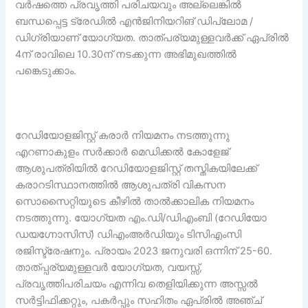
വർഷത്തെ പ്രവൃത്തി പരിചയവും അല്ലെങ്കിൽ
ബന്ധപ്പെട്ട ട്രേഡിൽ എൻജിനിയറിങ് ഡിപ്ലോമ /
ഡിഗ്രിയാണ് യോഗ്യത. താത്പര്യമുള്ളവർക്ക് ഏപ്രിൽ
4ന് രാവിലെ 10.30ന് നടക്കുന്ന അഭിമുഖത്തിൽ
പങ്കെടുക്കാം.
റേഡിയോളജിസ്റ്റ് കരാർ നിയമനം നടത്തുന്നു
എറണാകുളം സർക്കാർ മെഡിക്കൽ കോളേജ്
ആശുപത്രിയിൽ റേഡിയോളജിസ്റ്റ് തസ്തികയിലേക്ക്
കരാറടിസ്ഥാനത്തിൽ ആശുപത്രി വികസന
സൊസൈറ്റിയുടെ കീഴിൽ താൽക്കാലിക നിയമനം
നടത്തുന്നു. യോഗ്യത എം.ഡി/ഡിഎംബി (റേഡിയോ
ഡയഗ്നോസിസ്) ഡിഎംഅർഡിയും ടിസിഎംസി
രജിസ്ട്രേഷനും. പ്രായം 2023 ജനുവരി ഒന്നിന് 25-60.
താത്പ്പര്യമുള്ളവർ യോഗ്യത, വയസ്സ്,
പ്രവൃത്തിപരിചയം എന്നിവ തെളിയിക്കുന്ന അസ്സൽ
സർട്ടിഫിക്കറ്റും, പകർപ്പും സഹിതം ഏപ്രിൽ അഞ്ച്