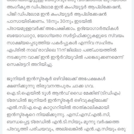
അംഗീകൃത ഡിപ്ലോമ ഇൻ കംപ്യൂട്ടർ ആപ്ലിക്കേഷൻ,
പിജി ഡിപ്ലോമ ഇൻ കംപ്യൂട്ടർ ആപ്ലിക്കേഷൻ
പാസായിരിക്കണം. 18നും 30നും ഇടയിൽ
പ്രായമുള്ളവർക്ക് അപേക്ഷിക്കാം. ഉദ്യോഗാർത്ഥികൾ
ബയോഡാറ്റാ, യോഗ്യതാ സർട്ടിഫിക്കറ്റുകളുടെ സ്വയം
സാക്ഷ്യപ്പെടുത്തിയ പകർപ്പുകൾ എന്നിവ സഹിതം
ഏപ്രിൽ നാല് രാവിലെ 11ന് ജില്ലാ പഞ്ചായത്തിൽ
നടക്കുന്ന വാക്ക് ഇൻ ഇന്റർവ്യൂവിൽ പങ്കെടുക്കണമെന്ന്
സെക്രട്ടറി അറിയിച്ചു.
ജൂനിയർ ഇൻസ്ട്രക്ടർ ഒഴിവിലേക്ക് അപേക്ഷകൾ
ക്ഷണിക്കുന്നു തിരുവനന്തപുരം ചാക്ക ഗവ.
ഐ.ടി.ഐയിൽ ടൂൾ ആൻഡ് ഡൈ മേക്കിങ് (ടിഡിഎം)
ട്രേഡിൽ ജൂനിയർ ഇൻസ്ട്രക്ടർ ഒഴിവുകളിലേക്ക്
എൽ.സി/എ.ഐ കാറ്റഗറിയിൽ താത്കാലികമായി
ഇൻസ്ട്രക്ടറെ നിയമിക്കുന്നു. എസ്.എസ്.എൽ.സി,
ബന്ധപ്പെട്ട ട്രേഡിൽ എൻ.ടി.സിയും മൂന്നു വർഷത്തെ
പ്രവൃത്തി പരിചയവും, അല്ലെങ്കിൽ എൻ.എ.സിയും ഒരു