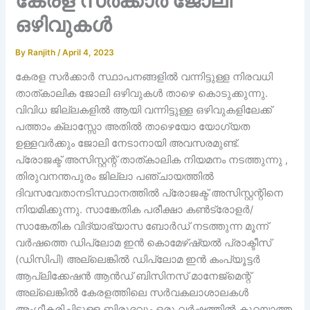
കേരള സർക്കാർ ജോലി
ഒഴിവുകൾ
By
Ranjith
/
April 4, 2023
കേരള സർക്കാർ സ്ഥാപനങ്ങളിൽ വന്നിട്ടുള്ള നിരവധി
താത്കാലിക ജോലി ഒഴിവുകൾ താഴെ കൊടുക്കുന്നു.
വിവിധ ജില്ലകളിൽ ആയി വന്നിട്ടുള്ള ഒഴിവുകളിലേക്ക്
പത്താം ക്ലാസ്സോ അതിൽ താഴെയോ യോഗ്യത
ഉള്ളവർക്കും ജോലി നേടാനായി അവസരമുണ്ട്.
പ്രോജക്ട് അസിസ്റ്റന്റ് താത്കാലിക നിയമനം നടത്തുന്നു ,
തിരുവനന്തപുരം ജില്ലാ പഞ്ചായത്തിൽ
ദിവസവേതാനടിസ്ഥാനത്തിൽ പ്രോജക്ട് അസിസ്റ്റന്റിനെ
നിയമിക്കുന്നു. സാങ്കേതിക പരീക്ഷാ കൺട്രോളർ/
സാങ്കേതിക വിദ്യാഭ്യാസ ബോർഡ് നടത്തുന്ന മൂന്ന്
വർഷത്തെ ഡിപ്ലോമ ഇൻ കൊമേഴ്ഷ്യൽ പ്രാക്ടീസ്
(ഡിസിപി) അല്ലെങ്കിൽ ഡിപ്ലോമ ഇൻ കംപ്യൂട്ടർ
ആപ്ലിക്കേഷൻ ആൻഡ് ബിസിനസ് മാനേജ്‌മെന്റ്
അല്ലെങ്കിൽ കേരളത്തിലെ സർവകലാശാലകൾ
അംഗീകരിച്ചിട്ടുള്ള ബിരുദവും ഒരു വർഷത്തിൽ കുറയാത്ത