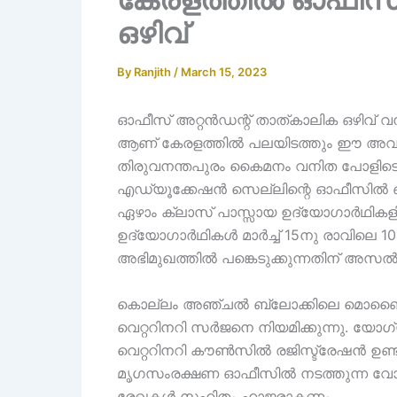
ഒഴിവ്
By
Ranjith
/
March 15, 2023
ഓഫീസ് അറ്റൻഡന്റ് താത്കാലിക ഒഴിവ് വന്നി
ആണ് കേരളത്തിൽ പലയിടത്തും ഈ അവസരം 
തിരുവനന്തപുരം കൈമനം വനിത പോളിടെക്നി
എഡ്യൂക്കേഷൻ സെല്ലിന്റെ ഓഫീസിൽ ഒരു
ഏഴാം ക്ലാസ് പാസ്സായ ഉദ്യോഗാർഥികളിൽ 
ഉദ്യോഗാർഥികൾ മാർച്ച് 15നു രാവിലെ 10
അഭിമുഖത്തിൽ പങ്കെടുക്കുന്നതിന് അസൽ 
കൊല്ലം അഞ്ചല്‍ ബ്ലോക്കിലെ മൊബൈല്‍ വ
വെറ്ററിനറി സര്‍ജനെ നിയമിക്കുന്നു. യ
വെറ്ററിനറി കൗണ്‍സില്‍ രജിസ്ട്രേഷന്‍ ഉണ്ടാ
മൃഗസംരക്ഷണ ഓഫീസില്‍ നടത്തുന്ന വോക്ക
രേഖകള്‍ സഹിതം ഹാജരാകണം.