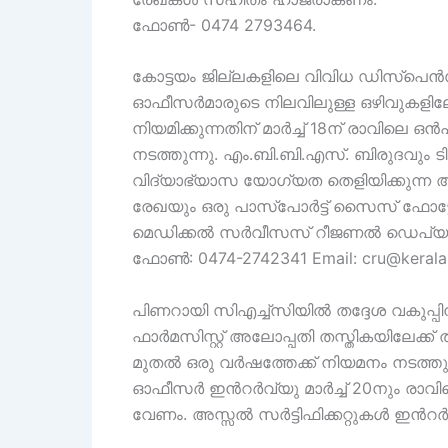
ഫോണ്‍- 0474 2793464.
കോട്ടയം ജില്ലകളിലെ വിവിധ ഡിസ്‌പെ
ഓഫീസർമാരുടെ നിലവിലുള്ള ഒഴിവുകളില
നിയമിക്കുന്നതിന് മാർച്ച് 18ന് രാവിലെ
നടത്തുന്നു. എം.ബി.ബി.എസ്. ബിരുദവും ട
വിദ്യാഭ്യാസ യോഗ്യത തെളിയിക്കുന്ന അസ്
രേഖയും ഒരു പാസ്‌പോർട്ട് സൈസ് ഫോ
മെഡിക്കൽ സർവീസസ് റീജണൽ ഡെപ്യൂട
ഫോൺ: 0474-2742341 Email: cru@kerala.
പിണറായി സിഎച്ച്സിയിൽ തദ്ദേശ വകുപ
ഫാർമസിസ്റ്റ് അലോപ്പതി തസ്തികയിലേക്ക്
മുതൽ ഒരു വർഷത്തേക്ക് നിയമനം നടത്തുന്
ഓഫീസർ ഇൻറർവ്യു മാർച്ച് 20നും രാവില
വേണം. അസ്സൽ സർട്ടിഫിക്കറ്റുകൾ ഇൻ