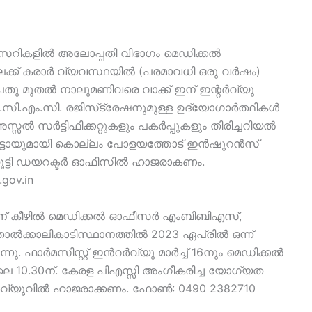
ൻസറികളിൽ അലോപ്പതി വിഭാഗം മെഡിക്കൽ
േക്ക് കരാർ വ്യവസ്ഥയിൽ (പരമാവധി ഒരു വർഷം)
 ഒൻപതു മുതൽ നാലുമണിവരെ വാക്ക് ഇന് ഇന്റർവ്യൂ
ി.സി.എം.സി. രജിസ്‌ട്രേഷനുമുള്ള ഉദ്യോഗാർത്ഥികൾ
സൽ സർട്ടിഫിക്കറ്റുകളും പകർപ്പുകളും തിരിച്ചറിയൽ
ട്ടോയുമായി കൊല്ലം പോളയത്തോട് ഇൻഷുറൻസ്
്ടി ഡയറക്ടർ ഓഫീസിൽ ഹാജരാകണം.
gov.in
്പിന് കീഴിൽ മെഡിക്കൽ ഓഫീസർ എംബിബിഎസ്,
 താൽക്കാലികാടിസ്ഥാനത്തിൽ 2023 ഏപ്രിൽ ഒന്ന്
നു. ഫാർമസിസ്റ്റ് ഇൻറർവ്യു മാർച്ച് 16നും മെഡിക്കൽ
െ 10.30ന്. കേരള പിഎസ്സി അംഗീകരിച്ച യോഗ്യത
റർവ്യൂവിൽ ഹാജരാക്കണം. ഫോൺ: 0490 2382710