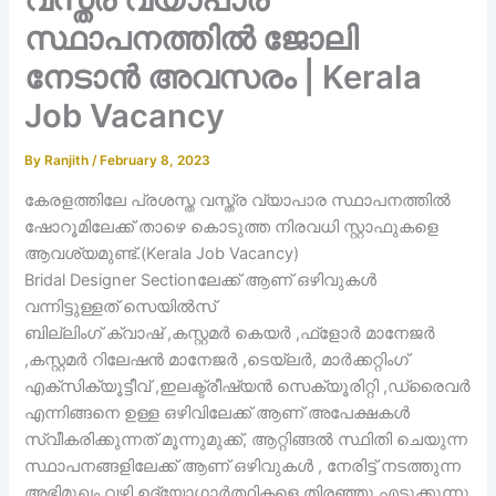
സ്ഥാപനത്തിൽ ജോലി
നേടാൻ അവസരം | Kerala
Job Vacancy
By
Ranjith
/
February 8, 2023
കേരളത്തിലേ പ്രശസ്ത വസ്ത്ര വ്യാപാര സ്ഥാപനത്തിൽ
ഷോറൂമിലേക്ക് താഴെ കൊടുത്ത നിരവധി സ്റ്റാഫുകളെ
ആവശ്യമുണ്ട്.(Kerala Job Vacancy)
Bridal Designer Sectionലേക്ക് ആണ് ഒഴിവുകൾ
വന്നിട്ടുള്ളത് സെയിൽസ്
ബില്ലിംഗ് ക്വാഷ് ,കസ്റ്റമർ കെയർ ,ഫ്ളോർ മാനേജർ
,കസ്റ്റമർ റിലേഷൻ മാനേജർ ,ടെയ്ലർ, മാർക്കറ്റിംഗ്
എക്സിക്യൂട്ടീവ് ,ഇലക്ട്രീഷ്യൻ സെക്യൂരിറ്റി ,ഡ്രൈവർ
എന്നിങ്ങനെ ഉള്ള ഒഴിവിലേക്ക് ആണ് അപേക്ഷകൾ
സ്വീകരിക്കുന്നത് മൂന്നുമുക്ക്, ആറ്റിങ്ങൽ സ്ഥിതി ചെയുന്ന
സ്ഥാപനങ്ങളിലേക്ക് ആണ് ഒഴിവുകൾ , നേരിട്ട് നടത്തുന്ന
അഭിമുഖം വഴി ഉദ്യോഗാർത്ഥികളെ തിരഞ്ഞു എടുക്കുന്നു