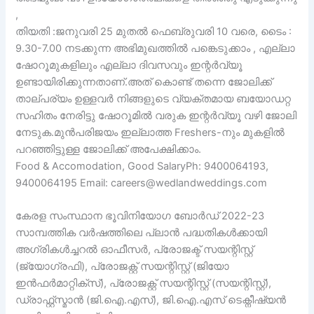
,
തിയതി :ജനുവരി 25 മുതൽ ഫെബ്രുവരി 10 വരെ, ടൈം :
9.30-7.00 നടക്കുന്ന അഭിമുഖത്തിൽ പങ്കെടുക്കാം , എല്ലാ
ഷോറൂമുകളിലും എല്ലാ ദിവസവും ഇന്റർവ്യൂ
ഉണ്ടായിരിക്കുന്നതാണ്.അത് കൊണ്ട് തന്നെ ജോലിക്ക്
താല്പര്യം ഉള്ളവർ നിങ്ങളുടെ വ്യക്തമായ ബയോഡറ്റ
സഹിതം നേരിട്ടു ഷോറൂമിൽ വരുക ഇന്റർവ്യൂ വഴി ജോലി
നേടുക.മുൻപരിജയം ഇല്ലാത്ത Freshers-നും മുകളിൽ
പറഞ്ഞിട്ടുള്ള ജോലിക്ക് അപേക്ഷിക്കാം.
Food & Accomodation, Good SalaryPh: 9400064193,
9400064195 Email: careers@wedlandweddings.com
കേരള സംസ്ഥാന ഭൂവിനിയോഗ ബോർഡ് 2022-23
സാമ്പത്തിക വർഷത്തിലെ പ്ലാൻ പദ്ധതികൾക്കായി
അഗ്രികൾച്ചറൽ ഓഫീസർ, പ്രോജക്ട് സയന്റിസ്റ്റ്
(ജ്യോഗ്രഫി), പ്രോജക്റ്റ് സയന്റിസ്റ്റ് (ജിയോ
ഇൻഫർമാറ്റിക്സ്), പ്രോജക്റ്റ് സയന്റിസ്റ്റ് (സയന്റിസ്റ്റ്),
ഡ്രാഫ്റ്റ്സ്മാൻ (ജി.ഐ.എസ്), ജി.ഐ.എസ് ടെക്നീഷ്യൻ