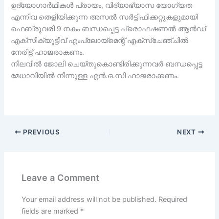
ഉദ്യോഗാർഥികൾ പ്രായം, വിദ്യാഭ്യാസ യോഗ്യത
എന്നിവ തെളിയിക്കുന്ന അസൽ സർട്ടിഫിക്കറ്റുകളുമായി
ഫെബ്രുവരി 9 നകം ബന്ധപ്പെട്ട പ്രൊഫഷണൽ ആൻഡ്
എക്സിക്യൂട്ടീവ് എംപ്ലോയ്മെന്റ് എക്സ്ചേഞ്ചിൽ
നേരിട്ട് ഹാജരാകണം.
നിലവിൽ ജോലി ചെയ്തുകൊണ്ടിരിക്കുന്നവർ ബന്ധപ്പെട്ട
മേധാവിയിൽ നിന്നുള്ള എൻ.ഒ.സി ഹാജരാക്കണം.
PREVIOUS
NEXT
Leave a Comment
Your email address will not be published.
Required
fields are marked
*