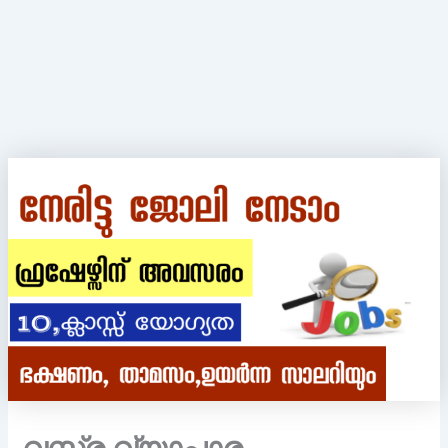
വസ്ത്ര വ്യാപാര